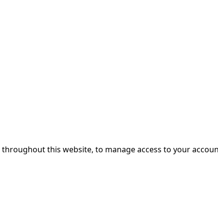
e throughout this website, to manage access to your accoun