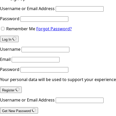
Username or Email Address
Password
Remember Me
Forgot Password?
Log In
Username
Email
Password
Your personal data will be used to support your experienc
Register
Username or Email Address
Get New Password