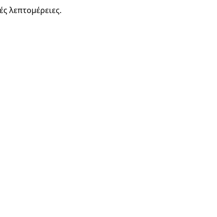
ές λεπτομέρειες.