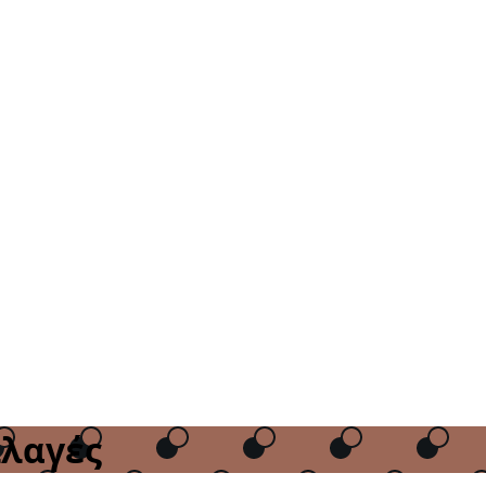
λλαγές