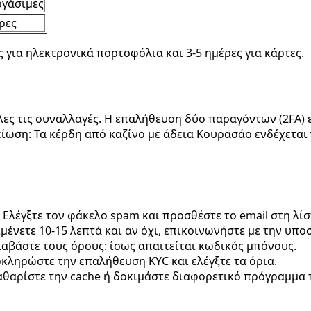
ργάσιμες
ρες
 για ηλεκτρονικά πορτοφόλια και 3-5 ημέρες για κάρτες.
λες τις συναλλαγές. Η επαλήθευση δύο παραγόντων (2FA) ε
είωση: Τα κέρδη από καζίνο με άδεια Κουρασάο ενδέχεται
Ελέγξτε τον φάκελο spam και προσθέστε το email στη λί
μένετε 10-15 λεπτά και αν όχι, επικοινωνήστε με την υπο
αβάστε τους όρους: ίσως απαιτείται κωδικός μπόνους.
ληρώστε την επαλήθευση KYC και ελέγξτε τα όρια.
θαρίστε την cache ή δοκιμάστε διαφορετικό πρόγραμμα 