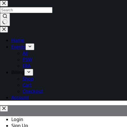
Home
Events
All
PSW
FRA
Billing
Shop
Cart
Checkout
Account
Login
Sign Up