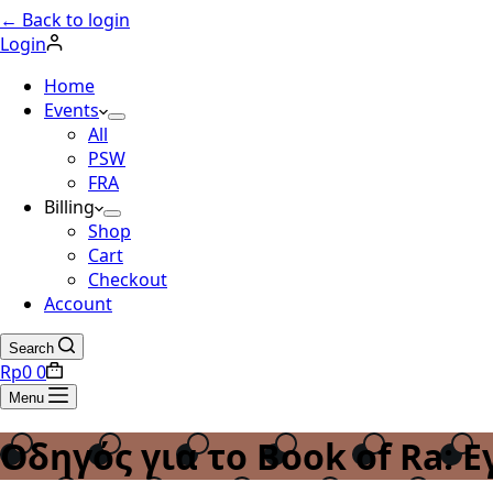
← Back to login
Login
Home
Events
All
PSW
FRA
Billing
Shop
Cart
Checkout
Account
Search
Rp
0
0
Menu
Οδηγός για το Book of Ra: