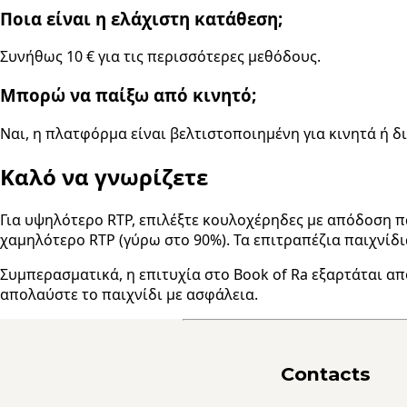
Ποια είναι η ελάχιστη κατάθεση;
Συνήθως 10 € για τις περισσότερες μεθόδους.
Μπορώ να παίξω από κινητό;
Ναι, η πλατφόρμα είναι βελτιστοποιημένη για κινητά ή δ
Καλό να γνωρίζετε
Για υψηλότερο RTP, επιλέξτε κουλοχέρηδες με απόδοση π
χαμηλότερο RTP (γύρω στο 90%). Τα επιτραπέζια παιχνίδι
Συμπερασματικά, η επιτυχία στο Book of Ra εξαρτάται α
απολαύστε το παιχνίδι με ασφάλεια.
Contacts