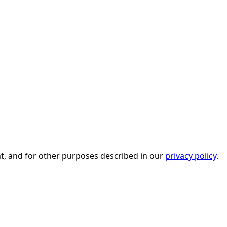
t, and for other purposes described in our
privacy policy
.