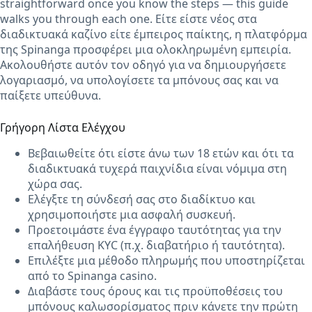
straightforward once you know the steps — this guide
walks you through each one. Είτε είστε νέος στα
διαδικτυακά καζίνο είτε έμπειρος παίκτης, η πλατφόρμα
της Spinanga προσφέρει μια ολοκληρωμένη εμπειρία.
Ακολουθήστε αυτόν τον οδηγό για να δημιουργήσετε
λογαριασμό, να υπολογίσετε τα μπόνους σας και να
παίξετε υπεύθυνα.
Γρήγορη Λίστα Ελέγχου
Βεβαιωθείτε ότι είστε άνω των 18 ετών και ότι τα
διαδικτυακά τυχερά παιχνίδια είναι νόμιμα στη
χώρα σας.
Ελέγξτε τη σύνδεσή σας στο διαδίκτυο και
χρησιμοποιήστε μια ασφαλή συσκευή.
Προετοιμάστε ένα έγγραφο ταυτότητας για την
επαλήθευση KYC (π.χ. διαβατήριο ή ταυτότητα).
Επιλέξτε μια μέθοδο πληρωμής που υποστηρίζεται
από το Spinanga casino.
Διαβάστε τους όρους και τις προϋποθέσεις του
μπόνους καλωσορίσματος πριν κάνετε την πρώτη