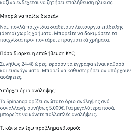
καζίνο ενδέχεται να ζητήσει επαλήθευση ηλικίας.
Μπορώ να παίξω δωρεάν;
Ναι, πολλά παιχνίδια διαθέτουν λειτουργία επίδειξης
(demo) χωρίς χρήματα. Μπορείτε να δοκιμάσετε τα
παιχνίδια πριν ποντάρετε πραγματικά χρήματα.
Πόσο διαρκεί η επαλήθευση KYC;
Συνήθως 24-48 ώρες, εφόσον τα έγγραφα είναι καθαρά
και ευανάγνωστα. Μπορεί να καθυστερήσει αν υπάρχουν
ασάφειες.
Υπάρχει όριο ανάληψης;
Το Spinanga ορίζει ανώτατο όριο ανάληψης ανά
συναλλαγή, συνήθως 5.000€. Για μεγαλύτερα ποσά,
μπορείτε να κάνετε πολλαπλές αναλήψεις.
Τι κάνω αν έχω πρόβλημα εθισμού;