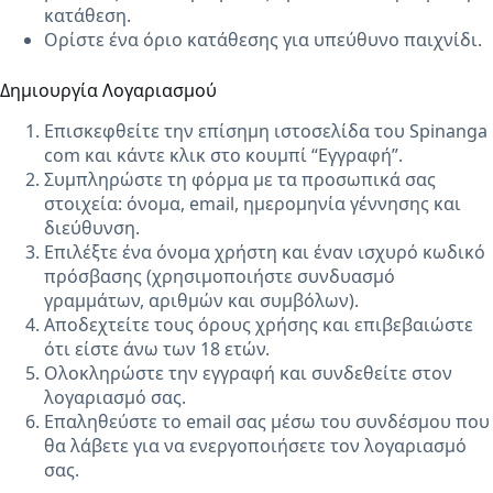
κατάθεση.
Ορίστε ένα όριο κατάθεσης για υπεύθυνο παιχνίδι.
Δημιουργία Λογαριασμού
Επισκεφθείτε την επίσημη ιστοσελίδα του Spinanga
com και κάντε κλικ στο κουμπί “Εγγραφή”.
Συμπληρώστε τη φόρμα με τα προσωπικά σας
στοιχεία: όνομα, email, ημερομηνία γέννησης και
διεύθυνση.
Επιλέξτε ένα όνομα χρήστη και έναν ισχυρό κωδικό
πρόσβασης (χρησιμοποιήστε συνδυασμό
γραμμάτων, αριθμών και συμβόλων).
Αποδεχτείτε τους όρους χρήσης και επιβεβαιώστε
ότι είστε άνω των 18 ετών.
Ολοκληρώστε την εγγραφή και συνδεθείτε στον
λογαριασμό σας.
Επαληθεύστε το email σας μέσω του συνδέσμου που
θα λάβετε για να ενεργοποιήσετε τον λογαριασμό
σας.