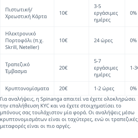
3-5
Πιστωτική/
10€
εργάσιμες
0%
Χρεωστική Κάρτα
ημέρες
Ηλεκτρονικό
Πορτοφόλι (π.χ.
10€
24 ώρες
0%
Skrill, Neteller)
5-7
Τραπεζικό
20€
εργάσιμες
1-3
Έμβασμα
ημέρες
Κρυπτονομίσματα
20€
1-2 ώρες
0%
Για αναλήψεις, η Spinanga απαιτεί να έχετε ολοκληρώσει
την επαλήθευση KYC και να έχετε στοιχηματίσει το
μπόνους σας τουλάχιστον μία φορά. Οι αναλήψεις μέσω
κρυπτονομισμάτων είναι οι ταχύτερες, ενώ οι τραπεζικές
μεταφορές είναι οι πιο αργές.