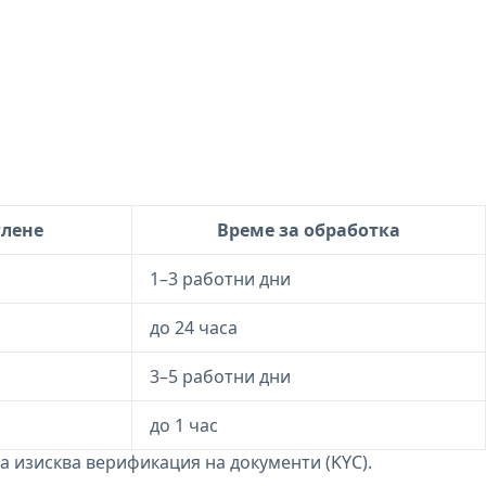
глене
Време за обработка
1–3 работни дни
до 24 часа
3–5 работни дни
до 1 час
да изисква верификация на документи (KYC).