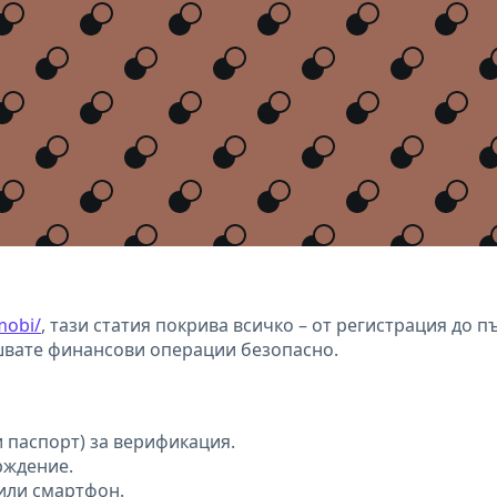
mobi/
, тази статия покрива всичко – от регистрация до 
ършвате финансови операции безопасно.
 паспорт) за верификация.
рждение.
 или смартфон.