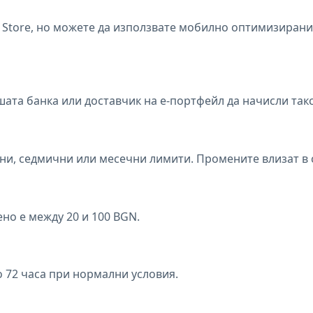
 Store, но можете да използвате мобилно оптимизирания
шата банка или доставчик на e-портфейл да начисли так
вни, седмични или месечни лимити. Промените влизат в 
но е между 20 и 100 BGN.
о 72 часа при нормални условия.