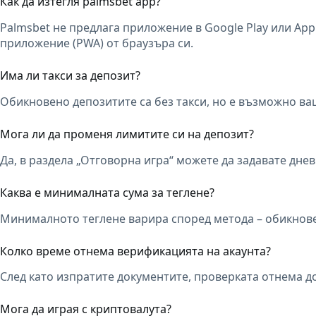
Как да изтегля palmsbet app?
Palmsbet не предлага приложение в Google Play или App
приложение (PWA) от браузъра си.
Има ли такси за депозит?
Обикновено депозитите са без такси, но е възможно ва
Мога ли да променя лимитите си на депозит?
Да, в раздела „Отговорна игра“ можете да задавате дне
Каква е минималната сума за теглене?
Минималното теглене варира според метода – обикнове
Колко време отнема верификацията на акаунта?
След като изпратите документите, проверката отнема д
Мога да играя с криптовалута?