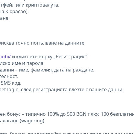
ртфейл или криптовалута.
на Кюрасао).
ане.
зисква точно попълване на данните.
mobi/
и кликнете върху „Регистрация“.
лско име и парола.
 данни – име, фамилия, дата на раждане.
телност.
 SMS код.
t login, след регистрацията влезте с вашите данни.
вен бонус – типично 100% до 500 BGN плюс 100 безплат
алагане (wagering).