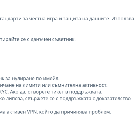
стандарти за честна игра и защита на данните. Използва
тирайте се с данъчен съветник.
нк за нулиране по имейл.
тичане на лимити или съмнителна активност.
YC. Ако да, отворете тикет в поддръжката.
ко липсва, свържете се с поддръжката с доказателство
яма активен VPN, който да причинява проблем.