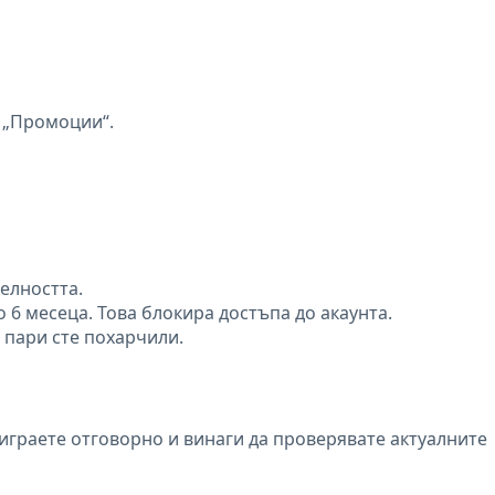
я „Промоции“.
елността.
 6 месеца. Това блокира достъпа до акаунта.
 пари сте похарчили.
 играете отговорно и винаги да проверявате актуалните