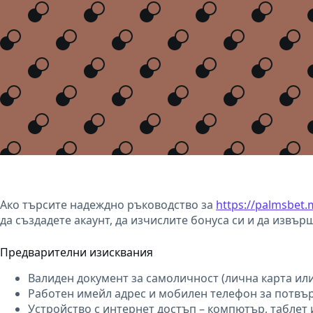
Ако търсите надеждно ръководство за
https://palmsbet.
да създадете акаунт, да изчислите бонуса си и да изв
Предварителни изисквания
Валиден документ за самоличност (лична карта или
Работен имейл адрес и мобилен телефон за потвъ
Устройство с интернет достъп – компютър, таблет