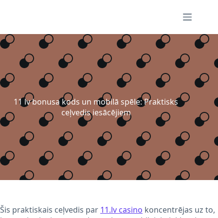
11 lv bonusa kods un mobilā spēle: Praktisks
ceļvedis iesācējiem
Šis praktiskais ceļvedis par
11.lv casino
koncentrējas uz to,