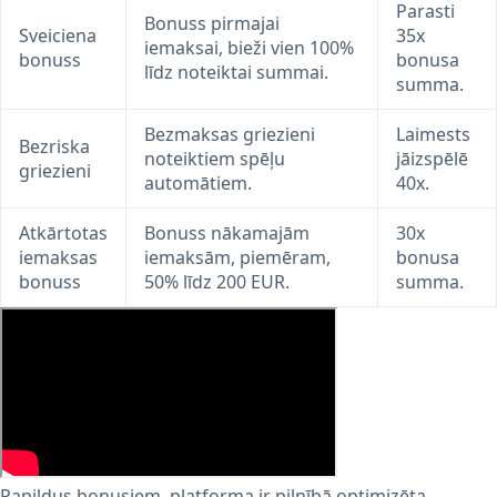
Parasti
Bonuss pirmajai
Sveiciena
35x
iemaksai, bieži vien 100%
bonuss
bonusa
līdz noteiktai summai.
summa.
Bezmaksas griezieni
Laimests
Bezriska
noteiktiem spēļu
jāizspēlē
griezieni
automātiem.
40x.
Atkārtotas
Bonuss nākamajām
30x
iemaksas
iemaksām, piemēram,
bonusa
bonuss
50% līdz 200 EUR.
summa.
Papildus bonusiem, platforma ir pilnībā optimizēta