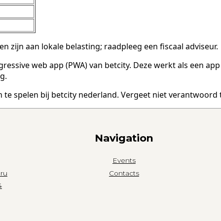
 zijn aan lokale belasting; raadpleeg een fiscaal adviseur.
ressive web app (PWA) van betcity. Deze werkt als een app v
g.
e spelen bij betcity nederland. Vergeet niet verantwoord te
Navigation
Events
aru
Contacts
4