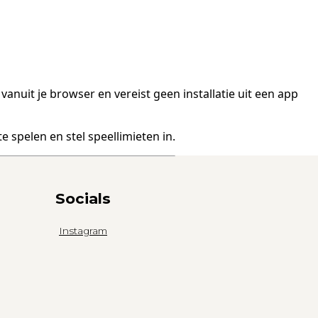
anuit je browser en vereist geen installatie uit een app
 spelen en stel speellimieten in.
Socials
Instagram