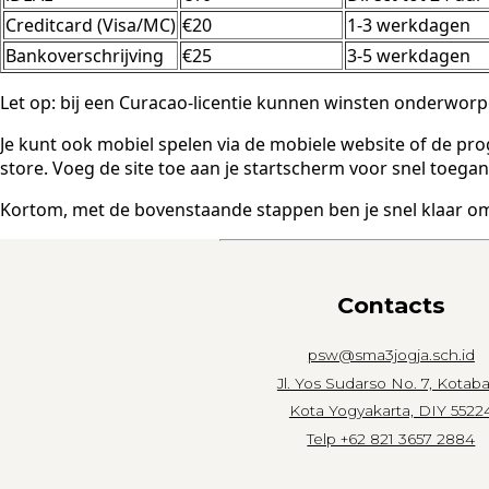
Creditcard (Visa/MC)
€20
1-3 werkdagen
Bankoverschrijving
€25
3-5 werkdagen
Let op: bij een Curacao-licentie kunnen winsten onderworpen
Je kunt ook mobiel spelen via de mobiele website of de prog
store. Voeg de site toe aan je startscherm voor snel toegan
Kortom, met de bovenstaande stappen ben je snel klaar om t
Contacts
psw@sma3jogja.sch.id
Jl. Yos Sudarso No. 7, Kotab
Kota Yogyakarta, DIY 5522
Telp +62 821 3657 2884