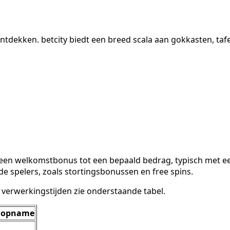
ekken. betcity biedt een breed scala aan gokkasten, tafels
een welkomstbonus tot een bepaald bedrag, typisch met ee
e spelers, zoals stortingsbonussen en free spins.
verwerkingstijden zie onderstaande tabel.
d opname