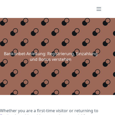
Bankonbet-Anleitung: Registrierung, Einzahlung
und Bonus verstehen
Whether you are a first-time visitor or returning to