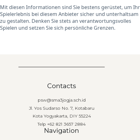
Mit diesen Informationen sind Sie bestens gerüstet, um Ihr
Spielerlebnis bei diesem Anbieter sicher und unterhaltsam
zu gestalten. Denken Sie stets an verantwortungsvolles
Spielen und setzen Sie sich persönliche Grenzen.
Contacts
psw@sma3jogja.sch.id
Jl. Yos Sudarso No. 7, Kotabaru
Kota Yogyakarta, DIY 55224
Telp +62 821 3657 2884
Navigation