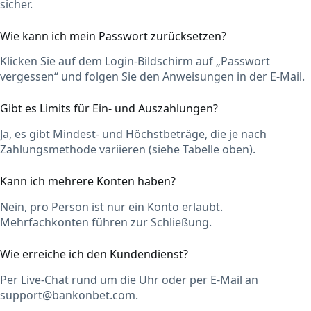
sicher.
Wie kann ich mein Passwort zurücksetzen?
Klicken Sie auf dem Login-Bildschirm auf „Passwort
vergessen“ und folgen Sie den Anweisungen in der E-Mail.
Gibt es Limits für Ein- und Auszahlungen?
Ja, es gibt Mindest- und Höchstbeträge, die je nach
Zahlungsmethode variieren (siehe Tabelle oben).
Kann ich mehrere Konten haben?
Nein, pro Person ist nur ein Konto erlaubt.
Mehrfachkonten führen zur Schließung.
Wie erreiche ich den Kundendienst?
Per Live-Chat rund um die Uhr oder per E-Mail an
support@bankonbet.com.