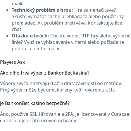
maile.
Technický problém s hrou:
Hra sa nenačítava?
Skúste vymazať cache prehliadača alebo použiť iný
prehliadač. Ak problém pretrváva, kontaktujte live
chat.
Otázka o hrách:
Chcete vedieť RTP hry alebo výherné
línie? Využite vyhľadávanie v herni alebo požiadajte
podporu o informácie.
Players Ask
Ako dlho trvá výber z BankonBet kasína?
Výbery zvyčajne trvajú 0 až 5 dní v závislosti od metódy.
Prvý výber môže byť oneskorený kvôli overeniu účtu.
Je BankonBet kasino bezpečné?
Áno, používa SSL šifrovanie a 2FA. Je licencované v Curaçae,
čo zaručuje určitú úroveň ochrany.