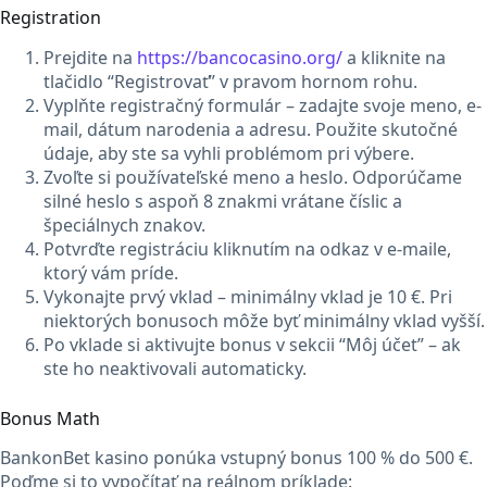
Registration
Prejdite na
https://bancocasino.org/
a kliknite na
tlačidlo “Registrovať” v pravom hornom rohu.
Vyplňte registračný formulár – zadajte svoje meno, e-
mail, dátum narodenia a adresu. Použite skutočné
údaje, aby ste sa vyhli problémom pri výbere.
Zvoľte si používateľské meno a heslo. Odporúčame
silné heslo s aspoň 8 znakmi vrátane číslic a
špeciálnych znakov.
Potvrďte registráciu kliknutím na odkaz v e-maile,
ktorý vám príde.
Vykonajte prvý vklad – minimálny vklad je 10 €. Pri
niektorých bonusoch môže byť minimálny vklad vyšší.
Po vklade si aktivujte bonus v sekcii “Môj účet” – ak
ste ho neaktivovali automaticky.
Bonus Math
BankonBet kasino ponúka vstupný bonus 100 % do 500 €.
Poďme si to vypočítať na reálnom príklade: