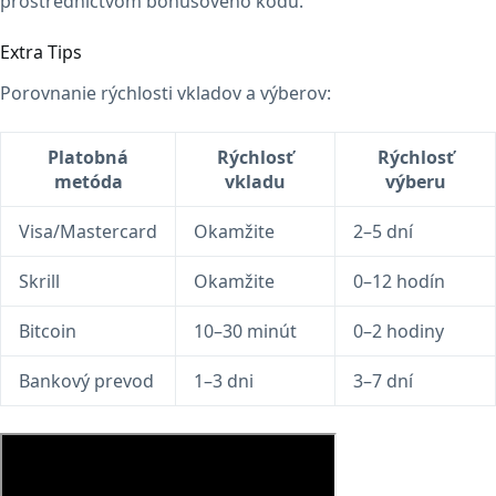
prostredníctvom bonusového kódu.
Extra Tips
Porovnanie rýchlosti vkladov a výberov:
Platobná
Rýchlosť
Rýchlosť
metóda
vkladu
výberu
Visa/Mastercard
Okamžite
2–5 dní
Skrill
Okamžite
0–12 hodín
Bitcoin
10–30 minút
0–2 hodiny
Bankový prevod
1–3 dni
3–7 dní