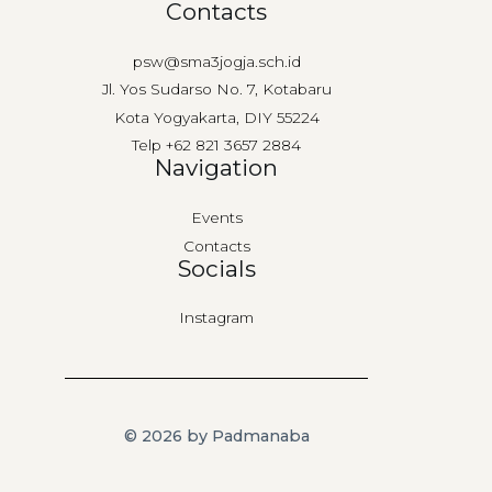
Contacts
psw@sma3jogja.sch.id
Jl. Yos Sudarso No. 7, Kotabaru
Kota Yogyakarta, DIY 55224
Telp +62 821 3657 2884
Navigation
Events
Contacts
Socials
Instagram
© 2026 by Padmanaba