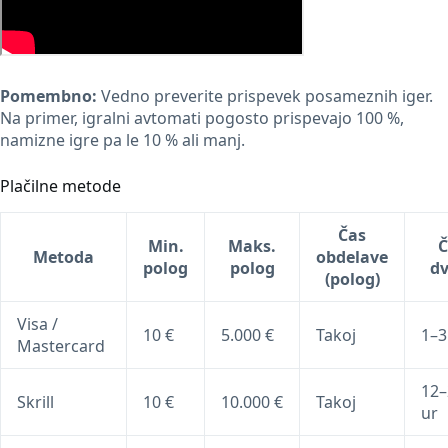
Pomembno:
Vedno preverite prispevek posameznih iger.
Na primer, igralni avtomati pogosto prispevajo 100 %,
namizne igre pa le 10 % ali manj.
Plačilne metode
Čas
Min.
Maks.
Č
Metoda
obdelave
polog
polog
dv
(polog)
Visa /
10 €
5.000 €
Takoj
1–3
Mastercard
12–
Skrill
10 €
10.000 €
Takoj
ur