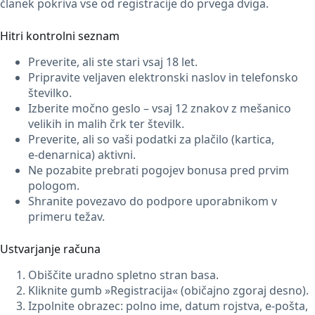
članek pokriva vse od registracije do prvega dviga.
Hitri kontrolni seznam
Preverite, ali ste stari vsaj 18 let.
Pripravite veljaven elektronski naslov in telefonsko
številko.
Izberite močno geslo – vsaj 12 znakov z mešanico
velikih in malih črk ter številk.
Preverite, ali so vaši podatki za plačilo (kartica,
e‑denarnica) aktivni.
Ne pozabite prebrati pogojev bonusa pred prvim
pologom.
Shranite povezavo do podpore uporabnikom v
primeru težav.
Ustvarjanje računa
Obiščite uradno spletno stran basa.
Kliknite gumb »Registracija« (običajno zgoraj desno).
Izpolnite obrazec: polno ime, datum rojstva, e‑pošta,