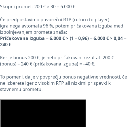
Skupni promet: 200 € × 30 = 6.000 €.
Če predpostavimo povprečni RTP (return to player)
igralnega avtomata 96 %, potem pričakovana izguba med
izpolnjevanjem prometa znaša:
Pričakovana izguba = 6.000 € × (1 – 0,96) = 6.000 € × 0,04 =
240 €
.
Ker je bonus 200 €, je neto pričakovani rezultat: 200 €
(bonus) – 240 € (pričakovana izguba) = –40 €.
To pomeni, da je v povprečju bonus negativne vrednosti, če
ne izberete iger z visokim RTP ali nizkimi prispevki k
stavnemu prometu.