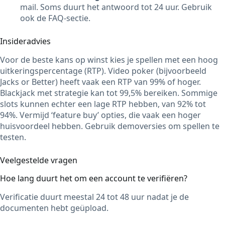
mail. Soms duurt het antwoord tot 24 uur. Gebruik
ook de FAQ-sectie.
Insideradvies
Voor de beste kans op winst kies je spellen met een hoog
uitkeringspercentage (RTP). Video poker (bijvoorbeeld
Jacks or Better) heeft vaak een RTP van 99% of hoger.
Blackjack met strategie kan tot 99,5% bereiken. Sommige
slots kunnen echter een lage RTP hebben, van 92% tot
94%. Vermijd ‘feature buy’ opties, die vaak een hoger
huisvoordeel hebben. Gebruik demoversies om spellen te
testen.
Veelgestelde vragen
Hoe lang duurt het om een account te verifiëren?
Verificatie duurt meestal 24 tot 48 uur nadat je de
documenten hebt geüpload.