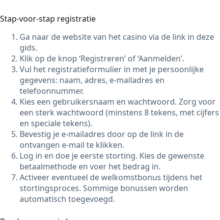
Stap-voor-stap registratie
Ga naar de website van het casino via de link in deze
gids.
Klik op de knop ‘Registreren’ of ‘Aanmelden’.
Vul het registratieformulier in met je persoonlijke
gegevens: naam, adres, e-mailadres en
telefoonnummer.
Kies een gebruikersnaam en wachtwoord. Zorg voor
een sterk wachtwoord (minstens 8 tekens, met cijfers
en speciale tekens).
Bevestig je e-mailadres door op de link in de
ontvangen e-mail te klikken.
Log in en doe je eerste storting. Kies de gewenste
betaalmethode en voer het bedrag in.
Activeer eventueel de welkomstbonus tijdens het
stortingsproces. Sommige bonussen worden
automatisch toegevoegd.