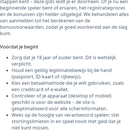
stappen kent – deze gids leidt je er doorheen. Of je nu een
beginnende speler bent of ervaren, het registratieproces
en de bonussen zijn helder uitgelegd. We behandelen alles
van aanmelden tot het berekenen van de
bonusvoorwaarden, zodat je goed voorbereid aan de slag
kunt.
Voordat je begint
Zorg dat je 18 jaar of ouder bent. Dit is wettelijk
verplicht.
Houd een geldig legitimatiebewijs bij de hand
(paspoort, ID-kaart of rijbewijs).
Kies een betaalmethode die je wilt gebruiken, zoals
een creditcard of e-wallet.
Controleer of je apparaat (desktop of mobiel)
geschikt is voor de website – de site is
geoptimaliseerd voor alle schermformaten.
Wees op de hoogte van verantwoord spelen: stel
stortingslimieten in en speel nooit met geld dat je
niet kunt missen.