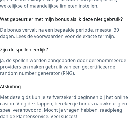
wekelijkse of maandelijkse limieten instellen.
Wat gebeurt er met mijn bonus als ik deze niet gebruik?
De bonus vervalt na een bepaalde periode, meestal 30
dagen. Lees de voorwaarden voor de exacte termijn.
Zijn de spellen eerlijk?
Ja, de spellen worden aangeboden door gerenommeerde
providers en maken gebruik van een gecertificeerde
random number generator (RNG).
Afsluiting
Met deze gids kun je zelfverzekerd beginnen bij het online
casino. Volg de stappen, bereken je bonus nauwkeurig en
speel verantwoord. Mocht je vragen hebben, raadpleeg
dan de klantenservice. Veel succes!