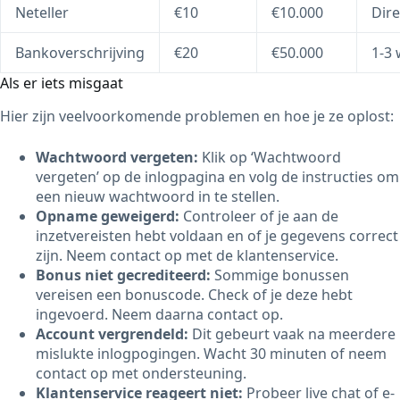
Neteller
€10
€10.000
Dire
Bankoverschrijving
€20
€50.000
1-3
Als er iets misgaat
Hier zijn veelvoorkomende problemen en hoe je ze oplost:
Wachtwoord vergeten:
Klik op ‘Wachtwoord
vergeten’ op de inlogpagina en volg de instructies om
een nieuw wachtwoord in te stellen.
Opname geweigerd:
Controleer of je aan de
inzetvereisten hebt voldaan en of je gegevens correct
zijn. Neem contact op met de klantenservice.
Bonus niet gecrediteerd:
Sommige bonussen
vereisen een bonuscode. Check of je deze hebt
ingevoerd. Neem daarna contact op.
Account vergrendeld:
Dit gebeurt vaak na meerdere
mislukte inlogpogingen. Wacht 30 minuten of neem
contact op met ondersteuning.
Klantenservice reageert niet:
Probeer live chat of e-