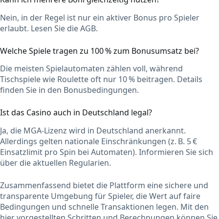
Nein, in der Regel ist nur ein aktiver Bonus pro Spieler
erlaubt. Lesen Sie die AGB.
Welche Spiele tragen zu 100 % zum Bonusumsatz bei?
Die meisten Spielautomaten zählen voll, während
Tischspiele wie Roulette oft nur 10 % beitragen. Details
finden Sie in den Bonusbedingungen.
Ist das Casino auch in Deutschland legal?
Ja, die MGA-Lizenz wird in Deutschland anerkannt.
Allerdings gelten nationale Einschränkungen (z. B. 5 €
Einsatzlimit pro Spin bei Automaten). Informieren Sie sich
über die aktuellen Regularien.
Zusammenfassend bietet die Plattform eine sichere und
transparente Umgebung für Spieler, die Wert auf faire
Bedingungen und schnelle Transaktionen legen. Mit den
hier vorgestellten Schritten und Berechnungen können Sie