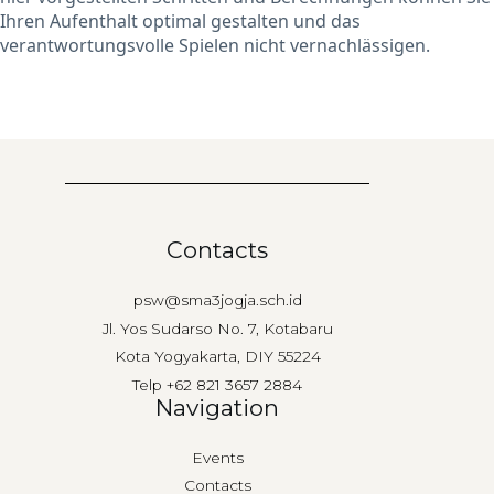
Ihren Aufenthalt optimal gestalten und das
verantwortungsvolle Spielen nicht vernachlässigen.
Contacts
psw@sma3jogja.sch.id
Jl. Yos Sudarso No. 7, Kotabaru
Kota Yogyakarta, DIY 55224
Telp +62 821 3657 2884
Navigation
Events
Contacts