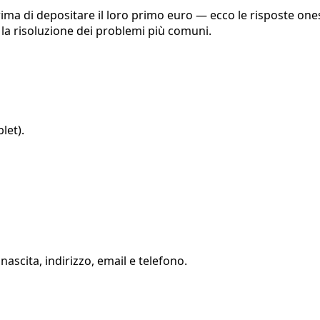
ima di depositare il loro primo euro — ecco le risposte on
 la risoluzione dei problemi più comuni.
let).
nascita, indirizzo, email e telefono.