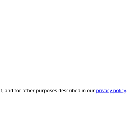
t, and for other purposes described in our
privacy policy
.