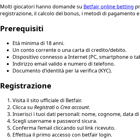
Molti giocatori hanno domande su
Betfair online betting
pr
registrazione, il calcolo del bonus, i metodi di pagamento e
Prerequisiti
Età minima di 18 anni.
Un conto corrente o una carta di credito/debito.
Dispositivo connesso a Internet (PC, smartphone o tab
Indirizzo email valido e numero di telefono.
Documento d’identità per la verifica (KYC).
Registrazione
Visita il sito ufficiale di Betfair.
Clicca su
Registrati
o
Crea account
.
Inserisci i tuoi dati personali: nome, cognome, data di 
Scegli username e password sicura.
Conferma l’email cliccando sul link ricevuto.
Effettua il primo accesso con betfair login.