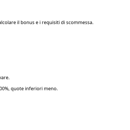
colare il bonus e i requisiti di scommessa.
vare.
100%, quote inferiori meno.