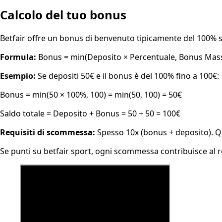
Calcolo del tuo bonus
Betfair offre un bonus di benvenuto tipicamente del 100% s
Formula:
Bonus = min(Deposito × Percentuale, Bonus Mas
Esempio:
Se depositi 50€ e il bonus è del 100% fino a 100€:
Bonus = min(50 × 100%, 100) = min(50, 100) = 50€
Saldo totale = Deposito + Bonus = 50 + 50 = 100€
Requisiti di scommessa:
Spesso 10x (bonus + deposito). Qu
Se punti su betfair sport, ogni scommessa contribuisce al r