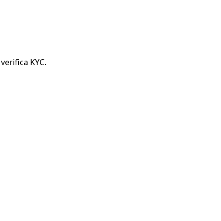
 verifica KYC.