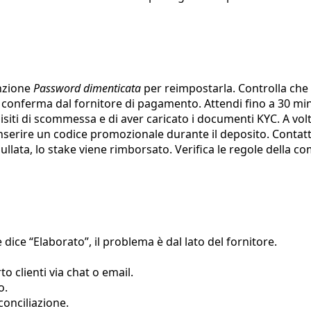
unzione
Password dimenticata
per reimpostarla. Controlla che i 
a conferma dal fornitore di pagamento. Attendi fino a 30 minu
isiti di scommessa e di aver caricato i documenti KYC. A volt
inserire un codice promozionale durante il deposito. Contatta
ata, lo stake viene rimborsato. Verifica le regole della co
 dice “Elaborato”, il problema è dal lato del fornitore.
to clienti via chat o email.
o.
conciliazione.