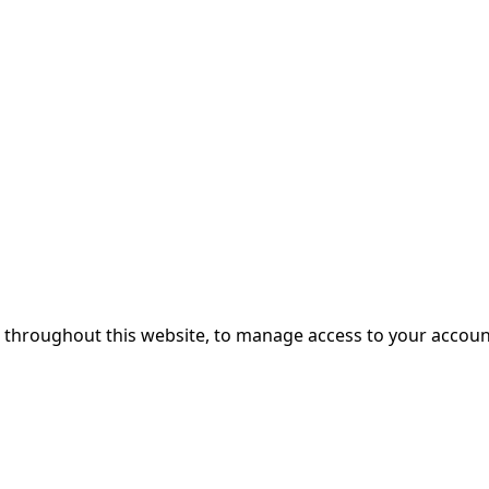
e throughout this website, to manage access to your accoun