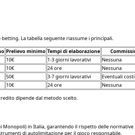
 betting. La tabella seguente riassume i principali.
mo
Prelievo minimo
Tempi di elaborazione
Commissi
10€
1-3 giorni lavorativi
Nessuna
10€
24 ore
Nessuna
50€
3-7 giorni lavorativi
Eventuali cost
10€
24 ore
Nessuna
ccredito dipende dal metodo scelto.
onopoli) in Italia, garantendo il rispetto delle normative lo
e strumenti di autolimitazione per il gioco responsabile.