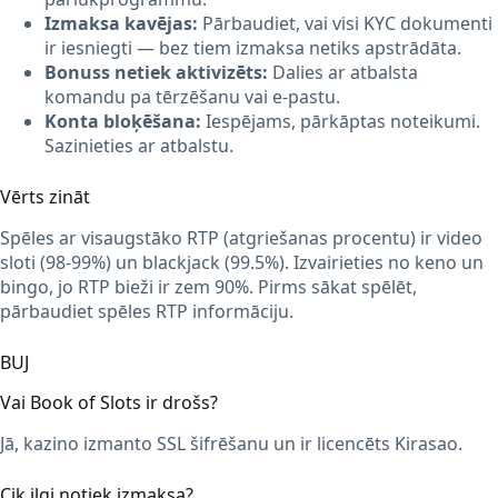
Izmaksa kavējas:
Pārbaudiet, vai visi KYC dokumenti
ir iesniegti — bez tiem izmaksa netiks apstrādāta.
Bonuss netiek aktivizēts:
Dalies ar atbalsta
komandu pa tērzēšanu vai e-pastu.
Konta bloķēšana:
Iespējams, pārkāptas noteikumi.
Sazinieties ar atbalstu.
Vērts zināt
Spēles ar visaugstāko RTP (atgriešanas procentu) ir video
sloti (98-99%) un blackjack (99.5%). Izvairieties no keno un
bingo, jo RTP bieži ir zem 90%. Pirms sākat spēlēt,
pārbaudiet spēles RTP informāciju.
BUJ
Vai Book of Slots ir drošs?
Jā, kazino izmanto SSL šifrēšanu un ir licencēts Kirasao.
Cik ilgi notiek izmaksa?