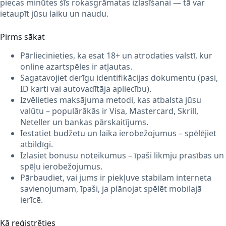
piecas minūtes šīs rokasgrāmatas izlasīšanai — tā var
ietaupīt jūsu laiku un naudu.
Pirms sākat
Pārliecinieties, ka esat 18+ un atrodaties valstī, kur
online azartspēles ir atļautas.
Sagatavojiet derīgu identifikācijas dokumentu (pasi,
ID karti vai autovadītāja apliecību).
Izvēlieties maksājuma metodi, kas atbalsta jūsu
valūtu – populārākās ir Visa, Mastercard, Skrill,
Neteller un bankas pārskaitījums.
Iestatiet budžetu un laika ierobežojumus – spēlējiet
atbildīgi.
Izlasiet bonusu noteikumus – īpaši likmju prasības un
spēļu ierobežojumus.
Pārbaudiet, vai jums ir piekļuve stabilam interneta
savienojumam, īpaši, ja plānojat spēlēt mobilajā
ierīcē.
Kā reģistrēties