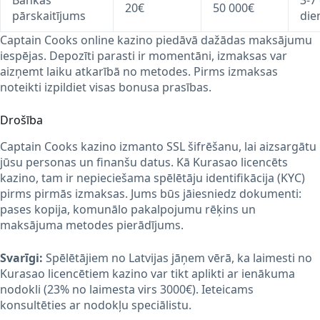
Bankas
3-7
20€
50 000€
pārskaitījums
die
Captain Cooks online kazino piedāvā dažādas maksājumu
iespējas. Depozīti parasti ir momentāni, izmaksas var
aizņemt laiku atkarībā no metodes. Pirms izmaksas
noteikti izpildiet visas bonusa prasības.
Drošība
Captain Cooks kazino izmanto SSL šifrēšanu, lai aizsargātu
jūsu personas un finanšu datus. Kā Kurasao licencēts
kazino, tam ir nepieciešama spēlētāju identifikācija (KYC)
pirms pirmās izmaksas. Jums būs jāiesniedz dokumenti:
pases kopija, komunālo pakalpojumu rēķins un
maksājuma metodes pierādījums.
Svarīgi:
Spēlētājiem no Latvijas jāņem vērā, ka laimesti no
Kurasao licencētiem kazino var tikt aplikti ar ienākuma
nodokli (23% no laimesta virs 3000€). Ieteicams
konsultēties ar nodokļu speciālistu.