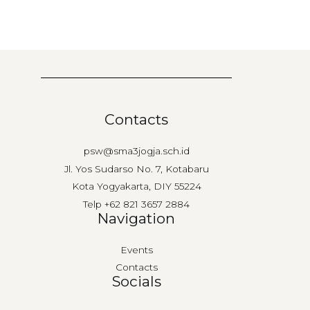
Contacts
psw@sma3jogja.sch.id
Jl. Yos Sudarso No. 7, Kotabaru
Kota Yogyakarta, DIY 55224
Telp +62 821 3657 2884
Navigation
Events
Contacts
Socials