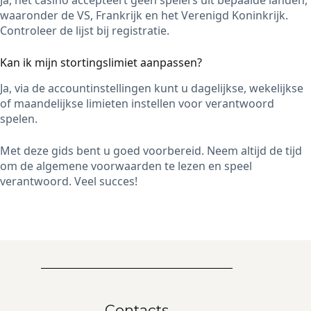
waaronder de VS, Frankrijk en het Verenigd Koninkrijk.
Controleer de lijst bij registratie.
Kan ik mijn stortingslimiet aanpassen?
Ja, via de accountinstellingen kunt u dagelijkse, wekelijkse
of maandelijkse limieten instellen voor verantwoord
spelen.
Met deze gids bent u goed voorbereid. Neem altijd de tijd
om de algemene voorwaarden te lezen en speel
verantwoord. Veel succes!
Contacts