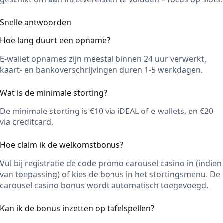
Snelle antwoorden
Hoe lang duurt een opname?
E-wallet opnames zijn meestal binnen 24 uur verwerkt,
kaart- en bankoverschrijvingen duren 1-5 werkdagen.
Wat is de minimale storting?
De minimale storting is €10 via iDEAL of e-wallets, en €20
via creditcard.
Hoe claim ik de welkomstbonus?
Vul bij registratie de code promo carousel casino in (indien
van toepassing) of kies de bonus in het stortingsmenu. De
carousel casino bonus wordt automatisch toegevoegd.
Kan ik de bonus inzetten op tafelspellen?