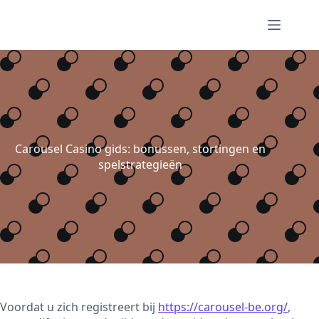
Carousel Casino gids: bonussen, stortingen en
spelstrategieën
Voordat u zich registreert bij
https://carousel-be.org/
,