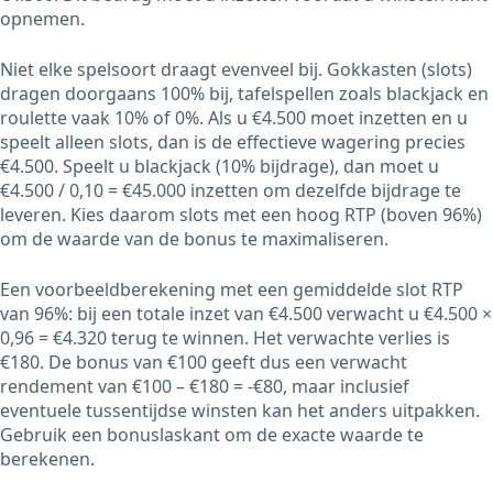
opnemen.
Niet elke spelsoort draagt evenveel bij. Gokkasten (slots)
dragen doorgaans 100% bij, tafelspellen zoals blackjack en
roulette vaak 10% of 0%. Als u €4.500 moet inzetten en u
speelt alleen slots, dan is de effectieve wagering precies
€4.500. Speelt u blackjack (10% bijdrage), dan moet u
€4.500 / 0,10 = €45.000 inzetten om dezelfde bijdrage te
leveren. Kies daarom slots met een hoog RTP (boven 96%)
om de waarde van de bonus te maximaliseren.
Een voorbeeldberekening met een gemiddelde slot RTP
van 96%: bij een totale inzet van €4.500 verwacht u €4.500 ×
0,96 = €4.320 terug te winnen. Het verwachte verlies is
€180. De bonus van €100 geeft dus een verwacht
rendement van €100 – €180 = -€80, maar inclusief
eventuele tussentijdse winsten kan het anders uitpakken.
Gebruik een bonuslaskant om de exacte waarde te
berekenen.