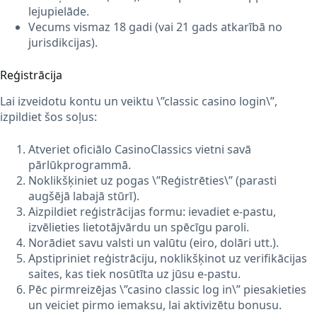
lejupielāde.
Vecums vismaz 18 gadi (vai 21 gads atkarībā no
jurisdikcijas).
Reģistrācija
Lai izveidotu kontu un veiktu \”classic casino login\”,
izpildiet šos soļus:
Atveriet oficiālo CasinoClassics vietni savā
pārlūkprogrammā.
Noklikšķiniet uz pogas \”Reģistrēties\” (parasti
augšējā labajā stūrī).
Aizpildiet reģistrācijas formu: ievadiet e-pastu,
izvēlieties lietotājvārdu un spēcīgu paroli.
Norādiet savu valsti un valūtu (eiro, dolāri utt.).
Apstipriniet reģistrāciju, noklikšķinot uz verifikācijas
saites, kas tiek nosūtīta uz jūsu e-pastu.
Pēc pirmreizējas \”casino classic log in\” piesakieties
un veiciet pirmo iemaksu, lai aktivizētu bonusu.