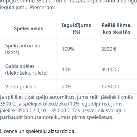
kopējo summu 3500 €. Tomēr dažādas spēles dod atšķirīgu
ieguldījumu. Piemēram:
Ieguldījums
Reālā likme,
Spēles veids
(%)
kas skaitās
Spēļu automāti
100%
3500 €
(slots)
Galda spēles
10%
35 000 €
(blekdžeks, rulete)
Video pokers
20%
17 500 €
Ja spēlējat tikai spēļu automātus, jums reāli jāieliek likmēs
3500 €. Ja spēlējiet blekdžeku (10% ieguldījums), jums
jāieliek 3500 € / 0,10 = 35 000 €. Tas uzsver, cik svarīgi ir
pārbaudīt bonusa noteikumus pirms spēlēšanas.
Licence un spēlētāju aizsardzība