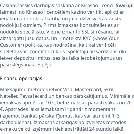
CasinoClassics darbojas saskaņā ar Kirasao licenci.
Svarīgi:
laimesti no Kirasao licencētiem kazino var tikt aplikti ar
ienākuma nodokli atkarībā no jūsu dzīvesvietas valsts
nodokļu likumiem. Pirms izmaksas konsultējieties ar
nodokļu speciālistu. Vietne izmanto SSL šifrēšanu, lai
aizsargātu jūsu datus, un ir noteikta KYC (Know Your
Customer) politika, kas nodrošina, ka tikai verificēti
spēlētāji var izņemt līdzekļus. Spēlētāju aizsardzības rīki
ietver depozītu limitus, sesijas laika ierobežojumus un
pašizslēgšanas iespēju.
Finanšu operācijas
Maksājumu metodes ietver Visa, Mastercard, Skrill,
Neteller, Paysafecard un bankas pārskaitījumus. Minimālais
iemaksas apmērs ir 10 €, bet izmaksas parasti sākas no 20
€. Apstrādes laiks iemaksām ir gandrīz momentāns
(izņemot bankas pārskaitījumus, kas var aizņemt 1–3
darba dienas). Izmaksas atkarīgas no izvēlētās metodes –
e-maku veikti izņēmumi tiek apstrādāti 24 stundu laikā,