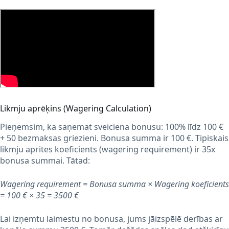
Likmju aprēķins (Wagering Calculation)
Pieņemsim, ka saņemat sveiciena bonusu: 100% līdz 100 €
+ 50 bezmaksas griezieni. Bonusa summa ir 100 €. Tipiskais
likmju aprites koeficients (wagering requirement) ir 35x
bonusa summai. Tātad:
Wagering requirement = Bonusa summa × Wagering koeficients
= 100 € × 35 = 3500 €
Lai izņemtu laimestu no bonusa, jums jāizspēlē derības ar