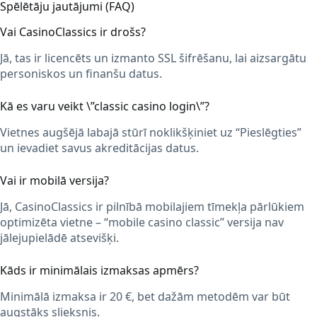
Spēlētāju jautājumi (FAQ)
Vai CasinoClassics ir drošs?
Jā, tas ir licencēts un izmanto SSL šifrēšanu, lai aizsargātu
personiskos un finanšu datus.
Kā es varu veikt \”classic casino login\”?
Vietnes augšējā labajā stūrī noklikšķiniet uz “Pieslēgties”
un ievadiet savus akreditācijas datus.
Vai ir mobilā versija?
Jā, CasinoClassics ir pilnībā mobilajiem tīmekļa pārlūkiem
optimizēta vietne – “mobile casino classic” versija nav
jālejupielādē atsevišķi.
Kāds ir minimālais izmaksas apmērs?
Minimālā izmaksa ir 20 €, bet dažām metodēm var būt
augstāks slieksnis.