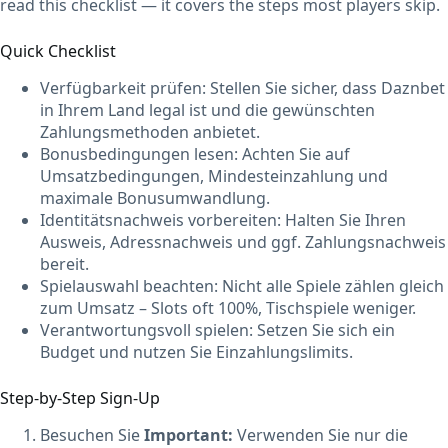
read this checklist — it covers the steps most players skip.
Quick Checklist
Verfügbarkeit prüfen: Stellen Sie sicher, dass Daznbet
in Ihrem Land legal ist und die gewünschten
Zahlungsmethoden anbietet.
Bonusbedingungen lesen: Achten Sie auf
Umsatzbedingungen, Mindesteinzahlung und
maximale Bonusumwandlung.
Identitätsnachweis vorbereiten: Halten Sie Ihren
Ausweis, Adressnachweis und ggf. Zahlungsnachweis
bereit.
Spielauswahl beachten: Nicht alle Spiele zählen gleich
zum Umsatz – Slots oft 100%, Tischspiele weniger.
Verantwortungsvoll spielen: Setzen Sie sich ein
Budget und nutzen Sie Einzahlungslimits.
Step-by-Step Sign-Up
Besuchen Sie
Important:
Verwenden Sie nur die