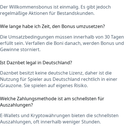
Der Willkommensbonus ist einmalig. Es gibt jedoch
regelmäßige Aktionen für Bestandskunden.
Wie lange habe ich Zeit, den Bonus umzusetzen?
Die Umsatzbedingungen müssen innerhalb von 30 Tagen
erfüllt sein. Verfallen die Boni danach, werden Bonus und
Gewinne storniert.
Ist Daznbet legal in Deutschland?
Daznbet besitzt keine deutsche Lizenz, daher ist die
Nutzung für Spieler aus Deutschland rechtlich in einer
Grauzone. Sie spielen auf eigenes Risiko.
Welche Zahlungsmethode ist am schnellsten für
Auszahlungen?
E-Wallets und Kryptowährungen bieten die schnellsten
Auszahlungen, oft innerhalb weniger Stunden.