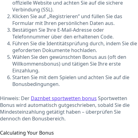
offizielle Website und achten Sie auf die sichere
Verbindung (SSL).
Klicken Sie auf „Registrieren” und füllen Sie das
Formular mit Ihren persönlichen Daten aus.
Bestätigen Sie Ihre E-Mail-Adresse oder
Telefonnummer über den erhaltenen Code.
Führen Sie die Identitätsprüfung durch, indem Sie die
geforderten Dokumente hochladen.
Wählen Sie den gewünschten Bonus aus (oft den
Willkommensbonus) und tätigen Sie Ihre erste
Einzahlung.
Starten Sie mit dem Spielen und achten Sie auf die
Bonusbedingungen.
Hinweis: Der
Daznbet sportwetten bonus
Sportwetten
Bonus wird automatisch gutgeschrieben, sobald Sie die
Mindesteinzahlung getätigt haben – überprüfen Sie
dennoch den Bonusbereich.
Calculating Your Bonus