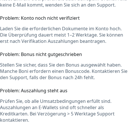
keine E-Mail kommt, wenden Sie sich an den Support.
Problem: Konto noch nicht verifiziert
Laden Sie die erforderlichen Dokumente im Konto hoch.
Die Überprüfung dauert meist 1–2 Werktage. Sie können
erst nach Verifikation Auszahlungen beantragen.
Problem: Bonus nicht gutgeschrieben
Stellen Sie sicher, dass Sie den Bonus ausgewählt haben.
Manche Boni erfordern einen Bonuscode. Kontaktieren Sie
den Support, falls der Bonus nach 24h fehlt.
Problem: Auszahlung steht aus
Prüfen Sie, ob alle Umsatzbedingungen erfüllt sind.
Auszahlungen an E-Wallets sind oft schneller als
Kreditkarten. Bei Verzögerung > 5 Werktage Support
kontaktieren.