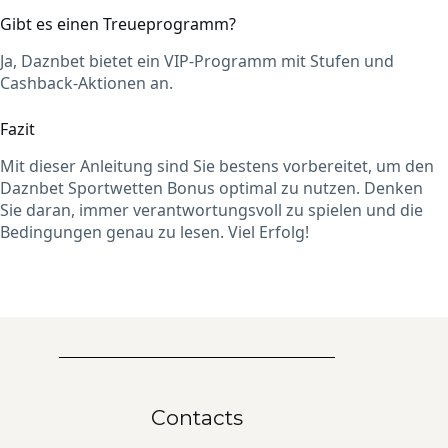
Gibt es einen Treueprogramm?
Ja, Daznbet bietet ein VIP-Programm mit Stufen und
Cashback-Aktionen an.
Fazit
Mit dieser Anleitung sind Sie bestens vorbereitet, um den
Daznbet Sportwetten Bonus optimal zu nutzen. Denken
Sie daran, immer verantwortungsvoll zu spielen und die
Bedingungen genau zu lesen. Viel Erfolg!
Contacts