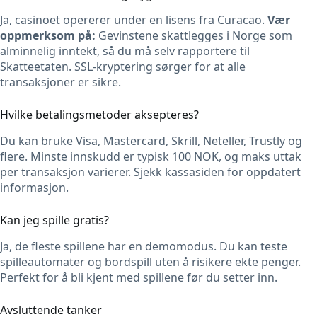
Ja, casinoet opererer under en lisens fra Curacao.
Vær
oppmerksom på:
Gevinstene skattlegges i Norge som
alminnelig inntekt, så du må selv rapportere til
Skatteetaten. SSL-kryptering sørger for at alle
transaksjoner er sikre.
Hvilke betalingsmetoder aksepteres?
Du kan bruke Visa, Mastercard, Skrill, Neteller, Trustly og
flere. Minste innskudd er typisk 100 NOK, og maks uttak
per transaksjon varierer. Sjekk kassasiden for oppdatert
informasjon.
Kan jeg spille gratis?
Ja, de fleste spillene har en demomodus. Du kan teste
spilleautomater og bordspill uten å risikere ekte penger.
Perfekt for å bli kjent med spillene før du setter inn.
Avsluttende tanker