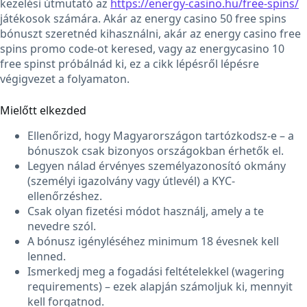
kezelési útmutató az
https://energy-casino.hu/free-spins/
játékosok számára. Akár az energy casino 50 free spins
bónuszt szeretnéd kihasználni, akár az energy casino free
spins promo code-ot keresed, vagy az energycasino 10
free spinst próbálnád ki, ez a cikk lépésről lépésre
végigvezet a folyamaton.
Mielőtt elkezded
Ellenőrizd, hogy Magyarországon tartózkodsz-e – a
bónuszok csak bizonyos országokban érhetők el.
Legyen nálad érvényes személyazonosító okmány
(személyi igazolvány vagy útlevél) a KYC-
ellenőrzéshez.
Csak olyan fizetési módot használj, amely a te
nevedre szól.
A bónusz igényléséhez minimum 18 évesnek kell
lenned.
Ismerkedj meg a fogadási feltételekkel (wagering
requirements) – ezek alapján számoljuk ki, mennyit
kell forgatnod.