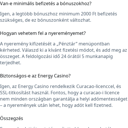
Van-e minimális befizetés a bónuszokhoz?
Igen, a legtöbb bónuszhoz minimum 2000 Ft befizetés
szükséges, de ez bónuszonként változhat.
Hogyan vehetem fel a nyereményemet?
A nyeremény kifizetését a „Pénztár” menüpontban
kérheted. Válaszd ki a kívánt fizetési módot, és add meg az
összeget. A feldolgozási idő 24 órától 5 munkanapig
terjedhet.
Biztonságos-e az Energy Casino?
Igen, az Energy Casino rendelkezik Curacao-licenccel, és
SSL-titkosítást használ. Fontos, hogy a curacao-i licence
nem minden országban garantálja a helyi adómentességet
– a nyeremények után lehet, hogy adót kell fizetned.
Összegzés