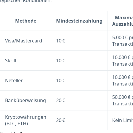
typischen Konditionen:
Maxima
Methode
Mindesteinzahlung
Auszahl
5.000 € p
Visa/Mastercard
10 €
Transakt
10.000 € 
Skrill
10 €
Transakt
10.000 € 
Neteller
10 €
Transakt
50.000 € 
Banküberweisung
20 €
Transakt
Kryptowährungen
20 €
Kein Limi
(BTC, ETH)