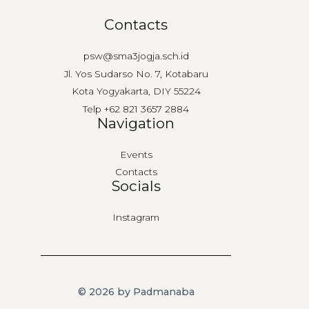
Contacts
psw@sma3jogja.sch.id
Jl. Yos Sudarso No. 7, Kotabaru
Kota Yogyakarta, DIY 55224
Telp +62 821 3657 2884
Navigation
Events
Contacts
Socials
Instagram
© 2026 by Padmanaba