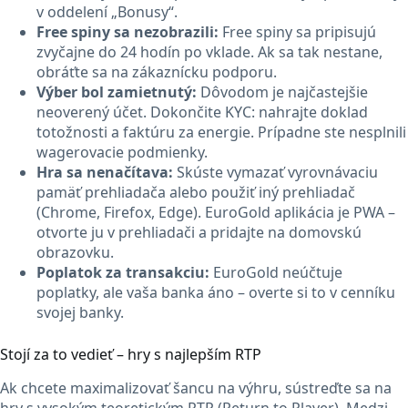
v oddelení „Bonusy“.
Free spiny sa nezobrazili:
Free spiny sa pripisujú
zvyčajne do 24 hodín po vklade. Ak sa tak nestane,
obráťte sa na zákaznícku podporu.
Výber bol zamietnutý:
Dôvodom je najčastejšie
neoverený účet. Dokončite KYC: nahrajte doklad
totožnosti a faktúru za energie. Prípadne ste nesplnili
wagerovacie podmienky.
Hra sa nenačítava:
Skúste vymazať vyrovnávaciu
pamäť prehliadača alebo použiť iný prehliadač
(Chrome, Firefox, Edge). EuroGold aplikácia je PWA –
otvorte ju v prehliadači a pridajte na domovskú
obrazovku.
Poplatok za transakciu:
EuroGold neúčtuje
poplatky, ale vaša banka áno – overte si to v cenníku
svojej banky.
Stojí za to vedieť – hry s najlepším RTP
Ak chcete maximalizovať šancu na výhru, sústreďte sa na
hry s vysokým teoretickým RTP (Return to Player). Medzi