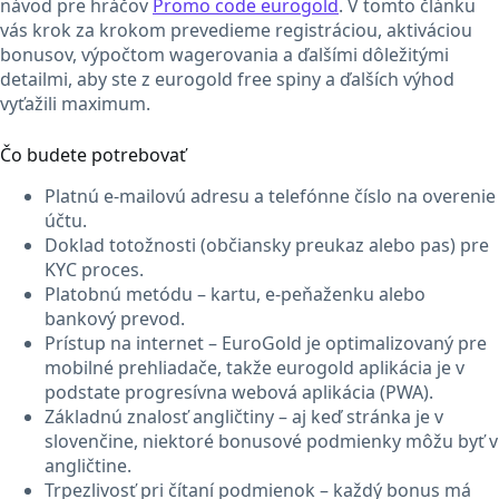
návod pre hráčov
Promo code eurogold
. V tomto článku
vás krok za krokom prevedieme registráciou, aktiváciou
bonusov, výpočtom wagerovania a ďalšími dôležitými
detailmi, aby ste z eurogold free spiny a ďalších výhod
vyťažili maximum.
Čo budete potrebovať
Platnú e‑mailovú adresu a telefónne číslo na overenie
účtu.
Doklad totožnosti (občiansky preukaz alebo pas) pre
KYC proces.
Platobnú metódu – kartu, e‑peňaženku alebo
bankový prevod.
Prístup na internet – EuroGold je optimalizovaný pre
mobilné prehliadače, takže eurogold aplikácia je v
podstate progresívna webová aplikácia (PWA).
Základnú znalosť angličtiny – aj keď stránka je v
slovenčine, niektoré bonusové podmienky môžu byť v
angličtine.
Trpezlivosť pri čítaní podmienok – každý bonus má