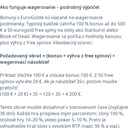
Ako funguje wagerovanie – podrobný výpočet
Bonusy v EuroGolde sú viazané na wagerovacie
podmienky. Typický balíček zahŕňa 100 % bonus až do 500
€ a 50 eurogold free spiny na sloty ako Starburst alebo
Book of Dead. Wagerovanie sa počíta z hodnoty bonusu
plus výhry z free spinov. Všeobecný vzorec:
Požadovaný obrat = (bonus + výhra z free spinov) ×
wagerovací násobiteľ
Príklad: Vložíte 100 € a získate bonus 100 €. Z 50 free
spinov vyhráte 20 €. Ak je násobiteľ 35×, potom musíte
pretočiť:
(100 € + 20 €) × 35 = 120 × 35 = 4 200 €.
Tento obrat musíte dosiahnuť v stanovenom čase (zvyčajne
30 dní). Každá hra prispieva iným percentom: sloty 100 %,
stolové hry 10–20 %, video poker 5–10 %. Preto je
výhodnejšie hrať sloty s vysokým RTP (napr. 96 % a viac).