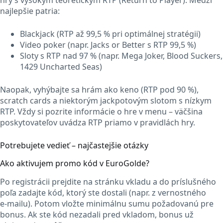
najlepšie patria:
Blackjack (RTP až 99,5 % pri optimálnej stratégii)
Video poker (napr. Jacks or Better s RTP 99,5 %)
Sloty s RTP nad 97 % (napr. Mega Joker, Blood Suckers,
1429 Uncharted Seas)
Naopak, vyhýbajte sa hrám ako keno (RTP pod 90 %),
scratch cards a niektorým jackpotovým slotom s nízkym
RTP. Vždy si pozrite informácie o hre v menu – väčšina
poskytovateľov uvádza RTP priamo v pravidlách hry.
Potrebujete vedieť – najčastejšie otázky
Ako aktivujem promo kód v EuroGolde?
Po registrácii prejdite na stránku vkladu a do príslušného
poľa zadajte kód, ktorý ste dostali (napr. z vernostného
e‑mailu). Potom vložte minimálnu sumu požadovanú pre
bonus. Ak ste kód nezadali pred vkladom, bonus už