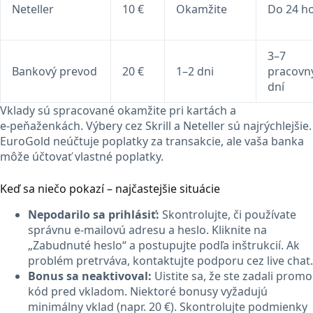
Neteller
10 €
Okamžite
Do 24 h
3–7
Bankový prevod
20 €
1–2 dni
pracovn
dní
Vklady sú spracované okamžite pri kartách a
e‑peňaženkách. Výbery cez Skrill a Neteller sú najrýchlejšie.
EuroGold neúčtuje poplatky za transakcie, ale vaša banka
môže účtovať vlastné poplatky.
Keď sa niečo pokazí – najčastejšie situácie
Nepodarilo sa prihlásiť:
Skontrolujte, či používate
správnu e‑mailovú adresu a heslo. Kliknite na
„Zabudnuté heslo“ a postupujte podľa inštrukcií. Ak
problém pretrváva, kontaktujte podporu cez live chat.
Bonus sa neaktivoval:
Uistite sa, že ste zadali promo
kód pred vkladom. Niektoré bonusy vyžadujú
minimálny vklad (napr. 20 €). Skontrolujte podmienky