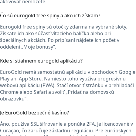
aktivovať nemôžete.
Čo sú eurogold free spiny a ako ich získam?
Eurogold free spiny sú otočky zdarma na vybrané sloty.
Získate ich ako súčasť vítacieho balíčka alebo pri
špeciálnych akciách. Po pripísaní nájdete ich počet v
oddelení „Moje bonusy“.
Kde si stiahnem eurogold aplikáciu?
EuroGold nemá samostatnú aplikáciu v obchodoch Google
Play ani App Store. Namiesto toho využíva progresívnu
webovú aplikáciu (PWA). Stačí otvoriť stránku v prehliadači
Chrome alebo Safari a zvoliť „Pridať na domovskú
obrazovku“.
Je EuroGold bezpečné kasíno?
Áno, používa SSL šifrovanie a ponúka 2FA. Je licencované v
Curaçao, čo zaručuje základnú reguláciu. Pre európskych