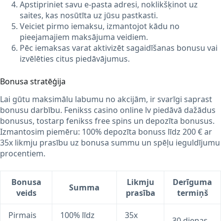
Apstipriniet savu e-pasta adresi, noklikšķinot uz
saites, kas nosūtīta uz jūsu pastkasti.
Veiciet pirmo iemaksu, izmantojot kādu no
pieejamajiem maksājuma veidiem.
Pēc iemaksas varat aktivizēt sagaidīšanas bonusu vai
izvēlēties citus piedāvājumus.
Bonusa stratēģija
Lai gūtu maksimālu labumu no akcijām, ir svarīgi saprast
bonusu darbību. Fenikss casino online lv piedāvā dažādus
bonusus, tostarp fenikss free spins un depozīta bonusus.
Izmantosim piemēru: 100% depozīta bonuss līdz 200 € ar
35x likmju prasību uz bonusa summu un spēļu ieguldījumu
procentiem.
Bonusa
Likmju
Derīguma
Summa
veids
prasība
termiņš
Pirmais
100% līdz
35x
30 dienas