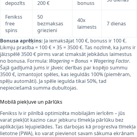
depozīts
200 €
bonuss
Fenikss
50
40x
free
bezmaksas
7 dienas
laimests
spins
griezieni
Bonusa aprēķins:
Ja iemaksājat 100 €, bonuss ir 100 €.
Likmju prasība = 100 € × 35 = 3500 €. Tas nozīmē, ka jums ir
jāizspēlē 3500 € pirms varat izmaksāt jebkādus laimestus
no bonusa. Formula:
Wagering = Bonus × Wagering Factor
.
Šajā gadījumā jums ir jāveic derības par kopējo summu
3500 €, izmantojot spēles, kas ieguldās 100% (piemēram,
spēļu automāti). Ja spēle iegulda tikai 50%, tad
nepieciešamā summa dubultojas.
Mobilā piekļuve un pārlūks
Fenikss lv ir pilnībā optimizēta mobilajām ierīcēm – jūs
varat piekļūt kazino caur jebkuru tīmekļa pārlūku bez
aplikācijas lejupielādes. Tas darbojas kā progresīva tīmekļa
lietotne (PWA), ko varat pievienot savam sākuma ekrānam