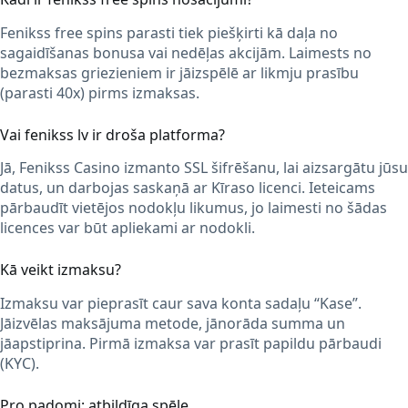
Fenikss free spins parasti tiek piešķirti kā daļa no
sagaidīšanas bonusa vai nedēļas akcijām. Laimests no
bezmaksas griezieniem ir jāizspēlē ar likmju prasību
(parasti 40x) pirms izmaksas.
Vai fenikss lv ir droša platforma?
Jā, Fenikss Casino izmanto SSL šifrēšanu, lai aizsargātu jūsu
datus, un darbojas saskaņā ar Kīraso licenci. Ieteicams
pārbaudīt vietējos nodokļu likumus, jo laimesti no šādas
licences var būt apliekami ar nodokli.
Kā veikt izmaksu?
Izmaksu var pieprasīt caur sava konta sadaļu “Kase”.
Jāizvēlas maksājuma metode, jānorāda summa un
jāapstiprina. Pirmā izmaksa var prasīt papildu pārbaudi
(KYC).
Pro padomi: atbildīga spēle