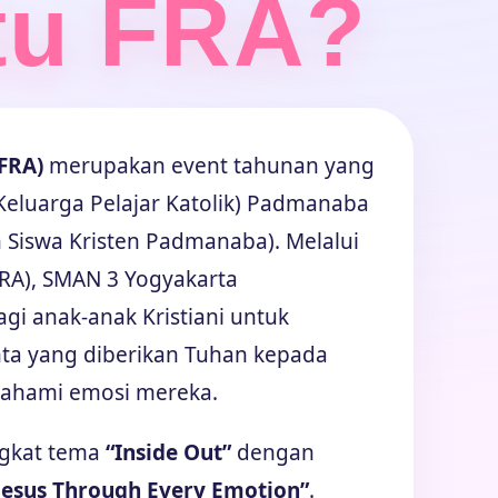
tu FRA?
(FRA)
merupakan event tahunan yang
Keluarga Pelajar Katolik) Padmanaba
 Siswa Kristen Padmanaba). Melalui
FRA), SMAN 3 Yogyakarta
i anak-anak Kristiani untuk
ta yang diberikan Tuhan kepada
ahami emosi mereka.
ngkat tema
“Inside Out”
dengan
Jesus Through Every Emotion”
.