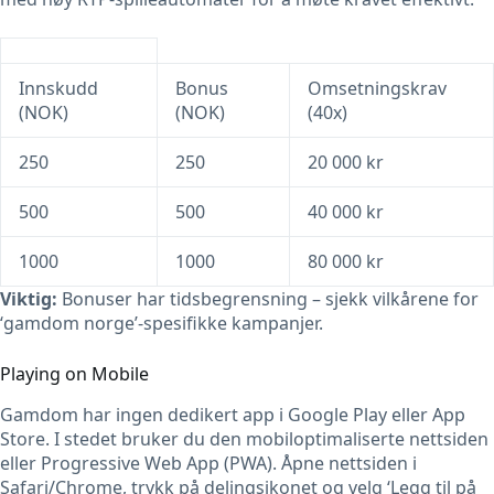
Innskudd
Bonus
Omsetningskrav
(NOK)
(NOK)
(40x)
250
250
20 000 kr
500
500
40 000 kr
1000
1000
80 000 kr
Viktig:
Bonuser har tidsbegrensning – sjekk vilkårene for
‘gamdom norge’-spesifikke kampanjer.
Playing on Mobile
Gamdom har ingen dedikert app i Google Play eller App
Store. I stedet bruker du den mobiloptimaliserte nettsiden
eller Progressive Web App (PWA). Åpne nettsiden i
Safari/Chrome, trykk på delingsikonet og velg ‘Legg til på