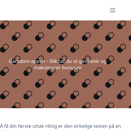
Gamdom-appen – Slik tar du ut gevinster og
maksimerer bonusen
Å få din første uttak riktig er den virkelige testen på en