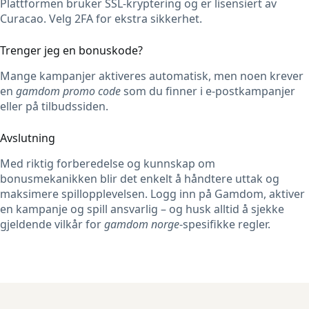
Plattformen bruker SSL-kryptering og er lisensiert av
Curacao. Velg 2FA for ekstra sikkerhet.
Trenger jeg en bonuskode?
Mange kampanjer aktiveres automatisk, men noen krever
en
gamdom promo code
som du finner i e-postkampanjer
eller på tilbudssiden.
Avslutning
Med riktig forberedelse og kunnskap om
bonusmekanikken blir det enkelt å håndtere uttak og
maksimere spillopplevelsen. Logg inn på Gamdom, aktiver
en kampanje og spill ansvarlig – og husk alltid å sjekke
gjeldende vilkår for
gamdom norge
-spesifikke regler.