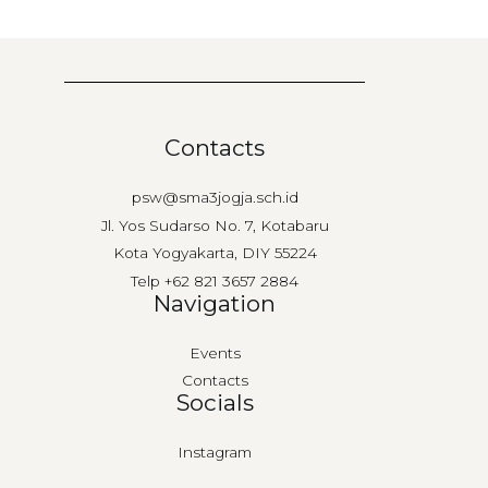
Contacts
psw@sma3jogja.sch.id
Jl. Yos Sudarso No. 7, Kotabaru
Kota Yogyakarta, DIY 55224
Telp +62 821 3657 2884
Navigation
Events
Contacts
Socials
Instagram