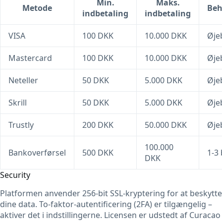
Min.
Maks.
Metode
Beh
indbetaling
indbetaling
VISA
100 DKK
10.000 DKK
Øjeb
Mastercard
100 DKK
10.000 DKK
Øjeb
Neteller
50 DKK
5.000 DKK
Øjeb
Skrill
50 DKK
5.000 DKK
Øjeb
Trustly
200 DKK
50.000 DKK
Øjeb
100.000
Bankoverførsel
500 DKK
1-3
DKK
Security
Platformen anvender 256-bit SSL-kryptering for at beskytte
dine data. To-faktor-autentificering (2FA) er tilgængelig –
aktiver det i indstillingerne. Licensen er udstedt af Curacao