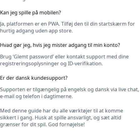
Kan jeg spille på mobilen?
Ja, platformen er en PWA. Tilføj den til din startskærm for
hurtig adgang uden app store.
Hvad gør jeg, hvis jeg mister adgang til min konto?
Brug ‘Glemt password’ eller kontakt support med dine
registreringsoplysninger og ID-verifikation.
Er der dansk kundesupport?
Supporten er tilgængelig på engelsk og dansk via live chat,
e-mail og telefon i dagtimerne.
Med denne guide har du alle værktøjer til at komme
sikkert i gang. Husk at spille ansvarligt, og sæt altid
grænser for dit spil. God fornøjelse!