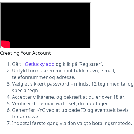
Creating Your Account
Gå til
Getlucky app
og klik på ‘Registrer’.
Udfyld formularen med dit fulde navn, e-mail,
telefonnummer og adresse.
Vælg et sikkert password – mindst 12 tegn med tal og
specialtegn.
Accepter vilkårene, og bekræft at du er over 18 år.
Verificer din e-mail via linket, du modtager.
Genemfør KYC ved at uploade ID og eventuelt bevis
for adresse.
Indbetal første gang via den valgte betalingsmetode.