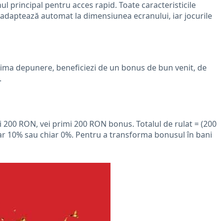
ul principal pentru acces rapid. Toate caracteristicile
se adaptează automat la dimensiunea ecranului, iar jocurile
prima depunere, beneficiezi de un bonus de bun venit, de
.
200 RON, vei primi 200 RON bonus. Totalul de rulat = (200
 doar 10% sau chiar 0%. Pentru a transforma bonusul în bani