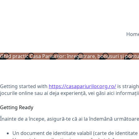
Hom
Ghid practic Casa Pariurilor: înregistrare, bonusuri și pontu
Getting started with
https://casapariurilor.org.ro/
is straig
jocurile online sau ai deja experiență, vei găsi aici informați
Getting Ready
Înainte de a începe, asigură-te că ai la îndemână următoare
Un document de identitate valabil (carte de identitate