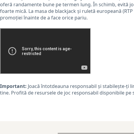
oferă randamente bune pe termen lung. În schimb, evită jocu
foarte mică. La masa de blackjack și ruletă europeană (RTP ~
promoției înainte de a face orice pariu.
Important:
Joacă întotdeauna responsabil și stabilește-ți li
tine. Profită de resursele de joc responsabil disponibile pe 