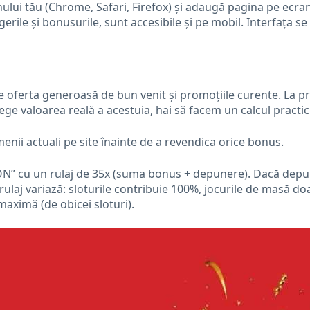
onului tău (Chrome, Safari, Firefox) și adaugă pagina pe ecran
gerile și bonusurile, sunt accesibile și pe mobil. Interfața 
te oferta generoasă de bun venit și promoțiile curente. La 
ge valoarea reală a acestuia, hai să facem un calcul practic
rmenii actuali pe site înainte de a revendica orice bonus.
” cu un rulaj de 35x (suma bonus + depunere). Dacă depui 
a rulaj variază: sloturile contribuie 100%, jocurile de masă
maximă (de obicei sloturi).