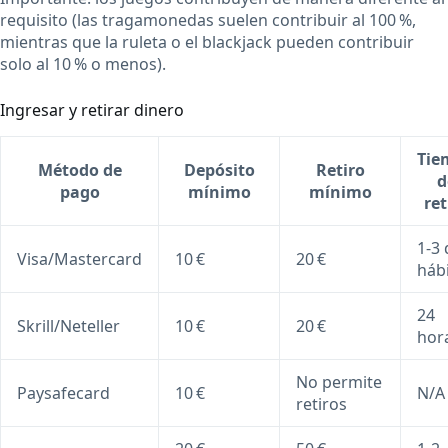
requisito (las tragamonedas suelen contribuir al 100 %,
mientras que la ruleta o el blackjack pueden contribuir
solo al 10 % o menos).
Ingresar y retirar dinero
Tie
Método de
Depósito
Retiro
d
pago
mínimo
mínimo
ret
1-3 
Visa/Mastercard
10 €
20 €
hábi
24
Skrill/Neteller
10 €
20 €
hor
No permite
Paysafecard
10 €
N/A
retiros