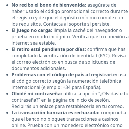
No recibo el bono de bienvenida:
asegúrate de
haber usado el código promocional correcto durante
el registro y de que el depósito mínimo cumple con
los requisitos. Contacta al soporte si persiste.
El juego no carga:
limpia la caché del navegador o
prueba en modo incógnito. Verifica que tu conexión a
internet sea estable.
El retiro está pendiente por días:
confirma que has
completado la verificación de identidad (KYC). Revisa
el correo electrónico en busca de solicitudes de
documentos adicionales.
Problemas con el código de país al registrarte:
usa
el código correcto según la numeración telefónica
internacional (ejemplo: +34 para España).
Olvidé mi contraseña:
utiliza la opción “¿Olvidaste tu
contraseña?” en la página de inicio de sesión.
Recibirás un enlace para restablecerla en tu correo.
La transacción bancaria es rechazada:
comprueba
que el banco no bloquee transacciones a casinos
online. Prueba con un monedero electrónico como