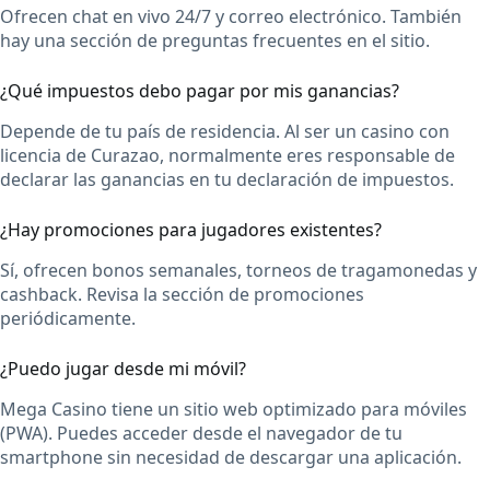
Ofrecen chat en vivo 24/7 y correo electrónico. También
hay una sección de preguntas frecuentes en el sitio.
¿Qué impuestos debo pagar por mis ganancias?
Depende de tu país de residencia. Al ser un casino con
licencia de Curazao, normalmente eres responsable de
declarar las ganancias en tu declaración de impuestos.
¿Hay promociones para jugadores existentes?
Sí, ofrecen bonos semanales, torneos de tragamonedas y
cashback. Revisa la sección de promociones
periódicamente.
¿Puedo jugar desde mi móvil?
Mega Casino tiene un sitio web optimizado para móviles
(PWA). Puedes acceder desde el navegador de tu
smartphone sin necesidad de descargar una aplicación.