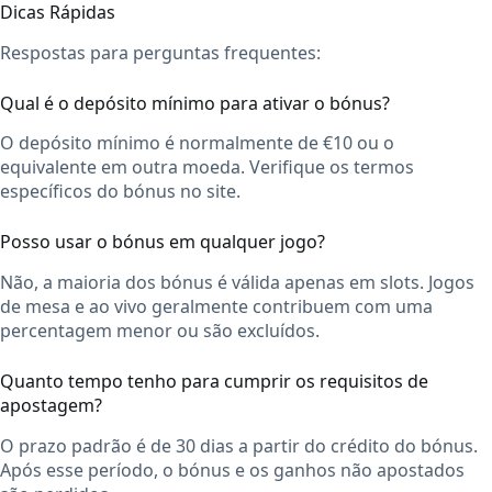
Dicas Rápidas
Respostas para perguntas frequentes:
Qual é o depósito mínimo para ativar o bónus?
O depósito mínimo é normalmente de €10 ou o
equivalente em outra moeda. Verifique os termos
específicos do bónus no site.
Posso usar o bónus em qualquer jogo?
Não, a maioria dos bónus é válida apenas em slots. Jogos
de mesa e ao vivo geralmente contribuem com uma
percentagem menor ou são excluídos.
Quanto tempo tenho para cumprir os requisitos de
apostagem?
O prazo padrão é de 30 dias a partir do crédito do bónus.
Após esse período, o bónus e os ganhos não apostados