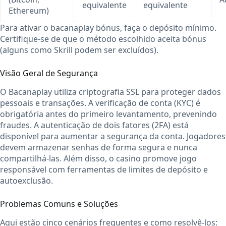
equivalente
equivalente
Ethereum)
Para ativar o bacanaplay bónus, faça o depósito mínimo.
Certifique-se de que o método escolhido aceita bónus
(alguns como Skrill podem ser excluídos).
Visão Geral de Segurança
O Bacanaplay utiliza criptografia SSL para proteger dados
pessoais e transações. A verificação de conta (KYC) é
obrigatória antes do primeiro levantamento, prevenindo
fraudes. A autenticação de dois fatores (2FA) está
disponível para aumentar a segurança da conta. Jogadores
devem armazenar senhas de forma segura e nunca
compartilhá-las. Além disso, o casino promove jogo
responsável com ferramentas de limites de depósito e
autoexclusão.
Problemas Comuns e Soluções
Aqui estão cinco cenários frequentes e como resolvê-los: