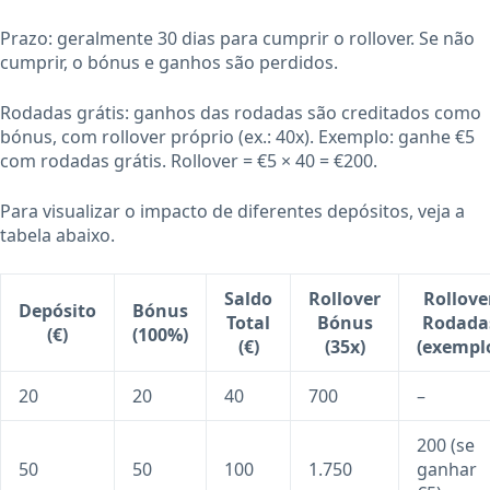
Prazo: geralmente 30 dias para cumprir o rollover. Se não
cumprir, o bónus e ganhos são perdidos.
Rodadas grátis: ganhos das rodadas são creditados como
bónus, com rollover próprio (ex.: 40x). Exemplo: ganhe €5
com rodadas grátis. Rollover = €5 × 40 = €200.
Para visualizar o impacto de diferentes depósitos, veja a
tabela abaixo.
Saldo
Rollover
Rollove
Depósito
Bónus
Total
Bónus
Rodada
(€)
(100%)
(€)
(35x)
(exempl
20
20
40
700
–
200 (se
50
50
100
1.750
ganhar