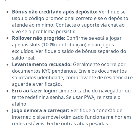
Bónus não creditado após depósito:
Verifique se
usou o código promocional correto e se o depósito
atende ao mínimo. Contacte o suporte via chat ao
vivo se o problema persistir.
Rollover não progride:
Confirme se está a jogar
apenas slots (100% contribuição) e não jogos
excluídos. Verifique o saldo de bónus separado do
saldo real.
Levantamento recusado:
Geralmente ocorre por
documentos KYC pendentes. Envie os documentos
solicitados (identidade, comprovante de residência) e
aguarde a verificação.
Erro ao fazer login:
Limpe o cache do navegador ou
tente redefinir a senha. Se usar PWA, reinstale o
atalho.
Jogo demora a carregar:
Verifique a conexão de
internet; o site móvel otimizado funciona melhor em
redes estáveis. Feche outras abas pesadas.