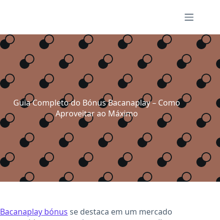
Guia Completo do Bónus Bacanaplay – Como
Aproveitar ao Máximo
Bacanaplay bónus
se destaca em um mercado