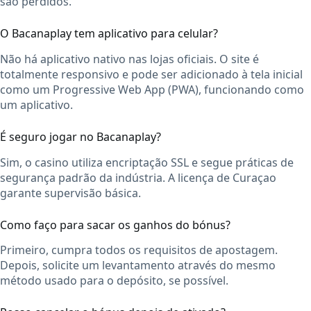
são perdidos.
O Bacanaplay tem aplicativo para celular?
Não há aplicativo nativo nas lojas oficiais. O site é
totalmente responsivo e pode ser adicionado à tela inicial
como um Progressive Web App (PWA), funcionando como
um aplicativo.
É seguro jogar no Bacanaplay?
Sim, o casino utiliza encriptação SSL e segue práticas de
segurança padrão da indústria. A licença de Curaçao
garante supervisão básica.
Como faço para sacar os ganhos do bónus?
Primeiro, cumpra todos os requisitos de apostagem.
Depois, solicite um levantamento através do mesmo
método usado para o depósito, se possível.