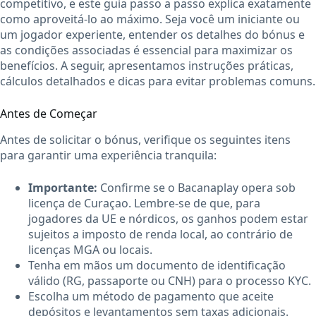
competitivo, e este guia passo a passo explica exatamente
como aproveitá-lo ao máximo. Seja você um iniciante ou
um jogador experiente, entender os detalhes do bónus e
as condições associadas é essencial para maximizar os
benefícios. A seguir, apresentamos instruções práticas,
cálculos detalhados e dicas para evitar problemas comuns.
Antes de Começar
Antes de solicitar o bónus, verifique os seguintes itens
para garantir uma experiência tranquila:
Importante:
Confirme se o Bacanaplay opera sob
licença de Curaçao. Lembre-se de que, para
jogadores da UE e nórdicos, os ganhos podem estar
sujeitos a imposto de renda local, ao contrário de
licenças MGA ou locais.
Tenha em mãos um documento de identificação
válido (RG, passaporte ou CNH) para o processo KYC.
Escolha um método de pagamento que aceite
depósitos e levantamentos sem taxas adicionais.