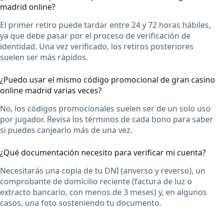
madrid online?
El primer retiro puede tardar entre 24 y 72 horas hábiles,
ya que debe pasar por el proceso de verificación de
identidad. Una vez verificado, los retiros posteriores
suelen ser más rápidos.
¿Puedo usar el mismo código promocional de gran casino
online madrid varias veces?
No, los códigos promocionales suelen ser de un solo uso
por jugador. Revisa los términos de cada bono para saber
si puedes canjearlo más de una vez.
¿Qué documentación necesito para verificar mi cuenta?
Necesitarás una copia de tu DNI (anverso y reverso), un
comprobante de domicilio reciente (factura de luz o
extracto bancario, con menos de 3 meses) y, en algunos
casos, una foto sosteniendo tu documento.