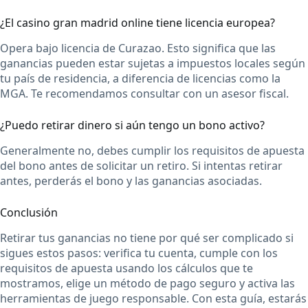
¿El casino gran madrid online tiene licencia europea?
Opera bajo licencia de Curazao. Esto significa que las
ganancias pueden estar sujetas a impuestos locales según
tu país de residencia, a diferencia de licencias como la
MGA. Te recomendamos consultar con un asesor fiscal.
¿Puedo retirar dinero si aún tengo un bono activo?
Generalmente no, debes cumplir los requisitos de apuesta
del bono antes de solicitar un retiro. Si intentas retirar
antes, perderás el bono y las ganancias asociadas.
Conclusión
Retirar tus ganancias no tiene por qué ser complicado si
sigues estos pasos: verifica tu cuenta, cumple con los
requisitos de apuesta usando los cálculos que te
mostramos, elige un método de pago seguro y activa las
herramientas de juego responsable. Con esta guía, estarás