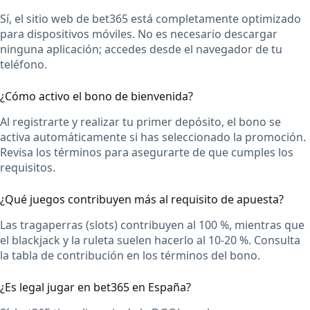
Sí, el sitio web de bet365 está completamente optimizado
para dispositivos móviles. No es necesario descargar
ninguna aplicación; accedes desde el navegador de tu
teléfono.
¿Cómo activo el bono de bienvenida?
Al registrarte y realizar tu primer depósito, el bono se
activa automáticamente si has seleccionado la promoción.
Revisa los términos para asegurarte de que cumples los
requisitos.
¿Qué juegos contribuyen más al requisito de apuesta?
Las tragaperras (slots) contribuyen al 100 %, mientras que
el blackjack y la ruleta suelen hacerlo al 10-20 %. Consulta
la tabla de contribución en los términos del bono.
¿Es legal jugar en bet365 en España?