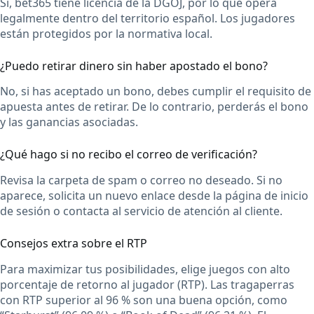
Sí, bet365 tiene licencia de la DGOJ, por lo que opera
legalmente dentro del territorio español. Los jugadores
están protegidos por la normativa local.
¿Puedo retirar dinero sin haber apostado el bono?
No, si has aceptado un bono, debes cumplir el requisito de
apuesta antes de retirar. De lo contrario, perderás el bono
y las ganancias asociadas.
¿Qué hago si no recibo el correo de verificación?
Revisa la carpeta de spam o correo no deseado. Si no
aparece, solicita un nuevo enlace desde la página de inicio
de sesión o contacta al servicio de atención al cliente.
Consejos extra sobre el RTP
Para maximizar tus posibilidades, elige juegos con alto
porcentaje de retorno al jugador (RTP). Las tragaperras
con RTP superior al 96 % son una buena opción, como