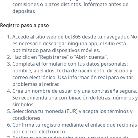
comisiones o plazos distintos. Infórmate antes de
depositar.
Registro paso a paso
Accede al sitio web de bet365 desde tu navegador. No
es necesario descargar ninguna app; el sitio está
optimizado para dispositivos móviles.
Haz clic en “Registrarse” o “Abrir cuenta”.
Completa el formulario con tus datos personales:
nombre, apellidos, fecha de nacimiento, dirección y
correo electrónico. Usa información real para evitar
problemas al retirar.
Crea un nombre de usuario y una contraseña segura.
Se recomienda una combinación de letras, números y
símbolos.
Selecciona tu moneda (EUR) y acepta los términos y
condiciones.
Confirma tu registro mediante el enlace que recibirás
por correo electrónico.