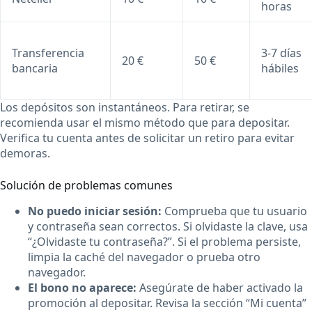
horas
Transferencia
3-7 días
20 €
50 €
bancaria
hábiles
Los depósitos son instantáneos. Para retirar, se
recomienda usar el mismo método que para depositar.
Verifica tu cuenta antes de solicitar un retiro para evitar
demoras.
Solución de problemas comunes
No puedo iniciar sesión:
Comprueba que tu usuario
y contraseña sean correctos. Si olvidaste la clave, usa
“¿Olvidaste tu contraseña?”. Si el problema persiste,
limpia la caché del navegador o prueba otro
navegador.
El bono no aparece:
Asegúrate de haber activado la
promoción al depositar. Revisa la sección “Mi cuenta”