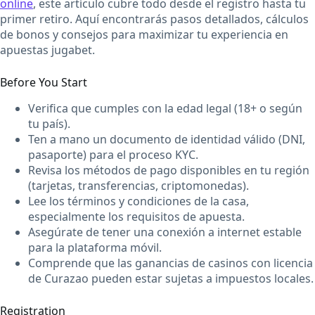
online
, este artículo cubre todo desde el registro hasta tu
primer retiro. Aquí encontrarás pasos detallados, cálculos
de bonos y consejos para maximizar tu experiencia en
apuestas jugabet.
Before You Start
Verifica que cumples con la edad legal (18+ o según
tu país).
Ten a mano un documento de identidad válido (DNI,
pasaporte) para el proceso KYC.
Revisa los métodos de pago disponibles en tu región
(tarjetas, transferencias, criptomonedas).
Lee los términos y condiciones de la casa,
especialmente los requisitos de apuesta.
Asegúrate de tener una conexión a internet estable
para la plataforma móvil.
Comprende que las ganancias de casinos con licencia
de Curazao pueden estar sujetas a impuestos locales.
Registration