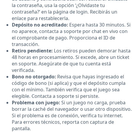
la contraseña, usa la opción ‘¿Olvidaste tu
contraseña?’ en la página de login. Recibirás un
enlace para restablecerla.
Depósito no acreditado:
Espera hasta 30 minutos. Si
no aparece, contacta a soporte por chat en vivo con
el comprobante de pago. Proporciona el ID de
transacción.
Retiro pendiente:
Los retiros pueden demorar hasta
48 horas en procesamiento. Si excede, abre un ticket
en soporte. Asegúrate de que tu cuenta está
verificada.
Bono no otorgado:
Revisa que hayas ingresado el
código de bono (si aplica) y que el depósito cumpla
con el mínimo. También verifica que el juego sea
elegible. Contacta a soporte si persiste.
Problema con juego:
Si un juego no carga, prueba
borrar la caché del navegador o usar otro dispositivo.
Si el problema es de conexión, verifica tu internet.
Para errores técnicos, reporta con captura de
pantalla.