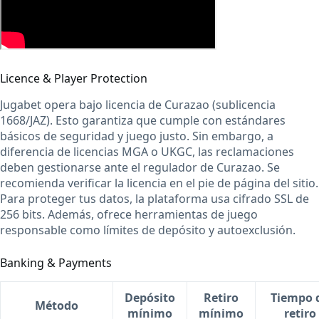
Licence & Player Protection
Jugabet opera bajo licencia de Curazao (sublicencia
1668/JAZ). Esto garantiza que cumple con estándares
básicos de seguridad y juego justo. Sin embargo, a
diferencia de licencias MGA o UKGC, las reclamaciones
deben gestionarse ante el regulador de Curazao. Se
recomienda verificar la licencia en el pie de página del sitio.
Para proteger tus datos, la plataforma usa cifrado SSL de
256 bits. Además, ofrece herramientas de juego
responsable como límites de depósito y autoexclusión.
Banking & Payments
Depósito
Retiro
Tiempo 
Método
mínimo
mínimo
retiro