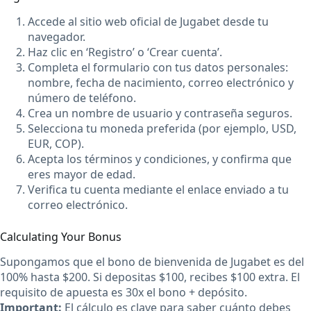
Accede al sitio web oficial de Jugabet desde tu
navegador.
Haz clic en ‘Registro’ o ‘Crear cuenta’.
Completa el formulario con tus datos personales:
nombre, fecha de nacimiento, correo electrónico y
número de teléfono.
Crea un nombre de usuario y contraseña seguros.
Selecciona tu moneda preferida (por ejemplo, USD,
EUR, COP).
Acepta los términos y condiciones, y confirma que
eres mayor de edad.
Verifica tu cuenta mediante el enlace enviado a tu
correo electrónico.
Calculating Your Bonus
Supongamos que el bono de bienvenida de Jugabet es del
100% hasta $200. Si depositas $100, recibes $100 extra. El
requisito de apuesta es 30x el bono + depósito.
Important:
El cálculo es clave para saber cuánto debes