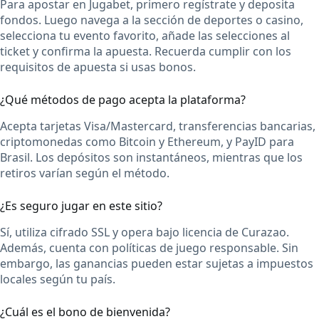
Para apostar en Jugabet, primero regístrate y deposita
fondos. Luego navega a la sección de deportes o casino,
selecciona tu evento favorito, añade las selecciones al
ticket y confirma la apuesta. Recuerda cumplir con los
requisitos de apuesta si usas bonos.
¿Qué métodos de pago acepta la plataforma?
Acepta tarjetas Visa/Mastercard, transferencias bancarias,
criptomonedas como Bitcoin y Ethereum, y PayID para
Brasil. Los depósitos son instantáneos, mientras que los
retiros varían según el método.
¿Es seguro jugar en este sitio?
Sí, utiliza cifrado SSL y opera bajo licencia de Curazao.
Además, cuenta con políticas de juego responsable. Sin
embargo, las ganancias pueden estar sujetas a impuestos
locales según tu país.
¿Cuál es el bono de bienvenida?