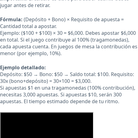
jugar antes de retirar.
Fórmula:
(Depósito + Bono) × Requisito de apuesta =
Cantidad total a apostar.
Ejemplo: ($100 + $100) × 30 = $6,000. Debes apostar $6,000
en total. Si el juego contribuye al 100% (tragamonedas),
cada apuesta cuenta. En juegos de mesa la contribución es
menor (por ejemplo, 10%).
Ejemplo detallado:
Depósito: $50 → Bono: $50 → Saldo total: $100. Requisito:
30x (bono+depósito) = 30×100 = $3,000.
Si apuestas $1 en una tragamonedas (100% contribución),
necesitas 3,000 apuestas. Si apuestas $10, serán 300
apuestas. El tiempo estimado depende de tu ritmo.