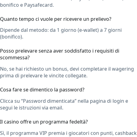
bonifico e Paysafecard.
Quanto tempo ci vuole per ricevere un prelievo?
Dipende dal metodo: da 1 giorno (e-wallet) a 7 giorni
(bonifico).
Posso prelevare senza aver soddisfatto i requisiti di
scommessa?
No, se hai richiesto un bonus, devi completare il wagering
prima di prelevare le vincite collegate.
Cosa fare se dimentico la password?
Clicca su “Password dimenticata” nella pagina di login e
segui le istruzioni via email.
Il casino offre un programma fedeltà?
Sì, il programma VIP premia i giocatori con punti, cashback