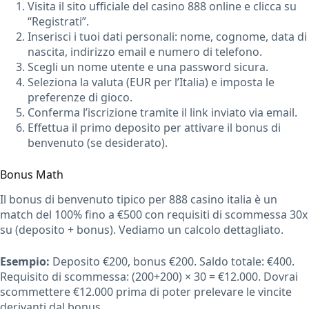
Visita il sito ufficiale del casino 888 online e clicca su
“Registrati”.
Inserisci i tuoi dati personali: nome, cognome, data di
nascita, indirizzo email e numero di telefono.
Scegli un nome utente e una password sicura.
Seleziona la valuta (EUR per l’Italia) e imposta le
preferenze di gioco.
Conferma l’iscrizione tramite il link inviato via email.
Effettua il primo deposito per attivare il bonus di
benvenuto (se desiderato).
Bonus Math
Il bonus di benvenuto tipico per 888 casino italia è un
match del 100% fino a €500 con requisiti di scommessa 30x
su (deposito + bonus). Vediamo un calcolo dettagliato.
Esempio:
Deposito €200, bonus €200. Saldo totale: €400.
Requisito di scommessa: (200+200) × 30 = €12.000. Dovrai
scommettere €12.000 prima di poter prelevare le vincite
derivanti dal bonus.