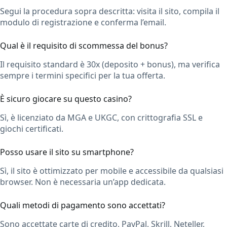
Segui la procedura sopra descritta: visita il sito, compila il
modulo di registrazione e conferma l’email.
Qual è il requisito di scommessa del bonus?
Il requisito standard è 30x (deposito + bonus), ma verifica
sempre i termini specifici per la tua offerta.
È sicuro giocare su questo casino?
Sì, è licenziato da MGA e UKGC, con crittografia SSL e
giochi certificati.
Posso usare il sito su smartphone?
Sì, il sito è ottimizzato per mobile e accessibile da qualsiasi
browser. Non è necessaria un’app dedicata.
Quali metodi di pagamento sono accettati?
Sono accettate carte di credito, PayPal, Skrill, Neteller,