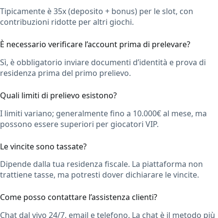
Tipicamente è 35x (deposito + bonus) per le slot, con
contribuzioni ridotte per altri giochi.
È necessario verificare l’account prima di prelevare?
Sì, è obbligatorio inviare documenti d’identità e prova di
residenza prima del primo prelievo.
Quali limiti di prelievo esistono?
I limiti variano; generalmente fino a 10.000€ al mese, ma
possono essere superiori per giocatori VIP.
Le vincite sono tassate?
Dipende dalla tua residenza fiscale. La piattaforma non
trattiene tasse, ma potresti dover dichiarare le vincite.
Come posso contattare l’assistenza clienti?
Chat dal vivo 24/7, email e telefono. La chat è il metodo più