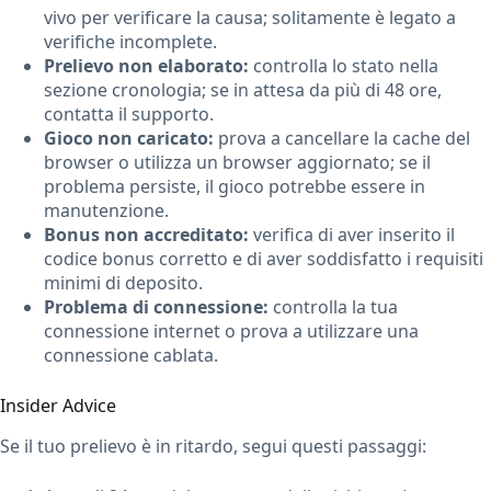
vivo per verificare la causa; solitamente è legato a
verifiche incomplete.
Prelievo non elaborato:
controlla lo stato nella
sezione cronologia; se in attesa da più di 48 ore,
contatta il supporto.
Gioco non caricato:
prova a cancellare la cache del
browser o utilizza un browser aggiornato; se il
problema persiste, il gioco potrebbe essere in
manutenzione.
Bonus non accreditato:
verifica di aver inserito il
codice bonus corretto e di aver soddisfatto i requisiti
minimi di deposito.
Problema di connessione:
controlla la tua
connessione internet o prova a utilizzare una
connessione cablata.
Insider Advice
Se il tuo prelievo è in ritardo, segui questi passaggi: