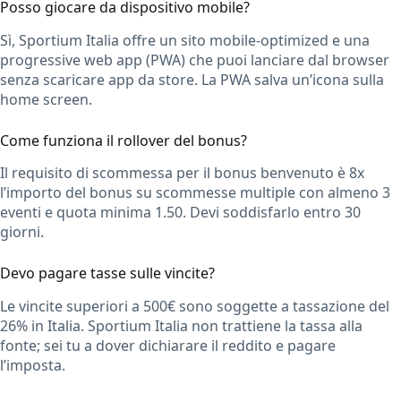
Posso giocare da dispositivo mobile?
Sì, Sportium Italia offre un sito mobile-optimized e una
progressive web app (PWA) che puoi lanciare dal browser
senza scaricare app da store. La PWA salva un’icona sulla
home screen.
Come funziona il rollover del bonus?
Il requisito di scommessa per il bonus benvenuto è 8x
l’importo del bonus su scommesse multiple con almeno 3
eventi e quota minima 1.50. Devi soddisfarlo entro 30
giorni.
Devo pagare tasse sulle vincite?
Le vincite superiori a 500€ sono soggette a tassazione del
26% in Italia. Sportium Italia non trattiene la tassa alla
fonte; sei tu a dover dichiarare il reddito e pagare
l’imposta.