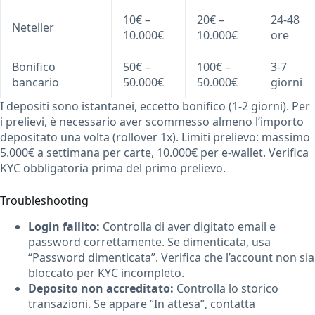
10€ –
20€ –
24-48
Neteller
10.000€
10.000€
ore
Bonifico
50€ –
100€ –
3-7
bancario
50.000€
50.000€
giorni
I depositi sono istantanei, eccetto bonifico (1-2 giorni). Per
i prelievi, è necessario aver scommesso almeno l’importo
depositato una volta (rollover 1x). Limiti prelievo: massimo
5.000€ a settimana per carte, 10.000€ per e-wallet. Verifica
KYC obbligatoria prima del primo prelievo.
Troubleshooting
Login fallito:
Controlla di aver digitato email e
password correttamente. Se dimenticata, usa
“Password dimenticata”. Verifica che l’account non sia
bloccato per KYC incompleto.
Deposito non accreditato:
Controlla lo storico
transazioni. Se appare “In attesa”, contatta