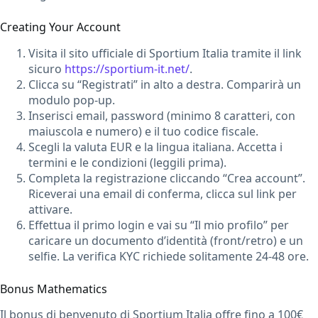
Creating Your Account
Visita il sito ufficiale di Sportium Italia tramite il link
sicuro
https://sportium-it.net/
.
Clicca su “Registrati” in alto a destra. Comparirà un
modulo pop-up.
Inserisci email, password (minimo 8 caratteri, con
maiuscola e numero) e il tuo codice fiscale.
Scegli la valuta EUR e la lingua italiana. Accetta i
termini e le condizioni (leggili prima).
Completa la registrazione cliccando “Crea account”.
Riceverai una email di conferma, clicca sul link per
attivare.
Effettua il primo login e vai su “Il mio profilo” per
caricare un documento d’identità (front/retro) e un
selfie. La verifica KYC richiede solitamente 24-48 ore.
Bonus Mathematics
Il bonus di benvenuto di Sportium Italia offre fino a 100€