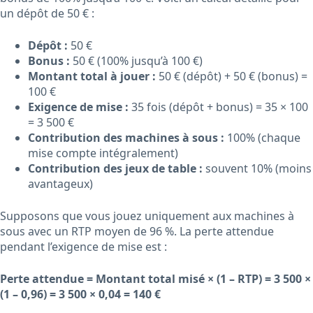
un dépôt de 50 € :
Dépôt :
50 €
Bonus :
50 € (100% jusqu’à 100 €)
Montant total à jouer :
50 € (dépôt) + 50 € (bonus) =
100 €
Exigence de mise :
35 fois (dépôt + bonus) = 35 × 100
= 3 500 €
Contribution des machines à sous :
100% (chaque
mise compte intégralement)
Contribution des jeux de table :
souvent 10% (moins
avantageux)
Supposons que vous jouez uniquement aux machines à
sous avec un RTP moyen de 96 %. La perte attendue
pendant l’exigence de mise est :
Perte attendue = Montant total misé × (1 – RTP) = 3 500 ×
(1 – 0,96) = 3 500 × 0,04 = 140 €