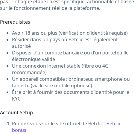
pas — chaque étape ici est spécifique, actionnable et basée
sur le fonctionnement réel de la plateforme.
Prerequisites
Avoir 18 ans ou plus (vérification d’identité requise)
Résider dans un pays où Betclic est légalement
autorisé
Disposer d’un compte bancaire ou d’un portefeuille
électronique valide
Une connexion internet stable (fibre ou 4G
recommandée)
Un appareil compatible : ordinateur, smartphone ou
tablette (via le site mobile optimisé)
Être prêt à fournir des documents d’identité pour le
KYC
Account Setup
Rendez-vous sur le site officiel de Betclic :
Betclic
bonus