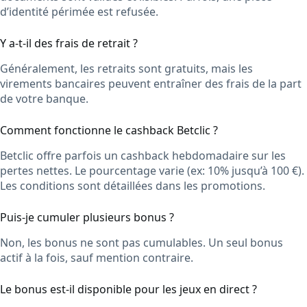
d’identité périmée est refusée.
Y a-t-il des frais de retrait ?
Généralement, les retraits sont gratuits, mais les
virements bancaires peuvent entraîner des frais de la part
de votre banque.
Comment fonctionne le cashback Betclic ?
Betclic offre parfois un cashback hebdomadaire sur les
pertes nettes. Le pourcentage varie (ex: 10% jusqu’à 100 €).
Les conditions sont détaillées dans les promotions.
Puis-je cumuler plusieurs bonus ?
Non, les bonus ne sont pas cumulables. Un seul bonus
actif à la fois, sauf mention contraire.
Le bonus est-il disponible pour les jeux en direct ?