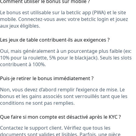
Comment utiliser le bonus sur mobile ?
Le bonus est utilisable sur la betclic app (PWA) et le site
mobile. Connectez-vous avec votre betclic login et jouez
aux jeux éligibles.
Les jeux de table contribuent-ils aux exigences ?
Oui, mais généralement à un pourcentage plus faible (ex:
10% pour la roulette, 5% pour le blackjack). Seuls les slots
contribuent à 100%.
Puis-je retirer le bonus immédiatement ?
Non, vous devez d’abord remplir l’exigence de mise. Le
bonus et les gains associés sont verrouillés tant que les
conditions ne sont pas remplies.
Que faire si mon compte est désactivé après le KYC ?
Contactez le support client. Vérifiez que tous les
documents sont valides et lisibles. Parfois, une pièce