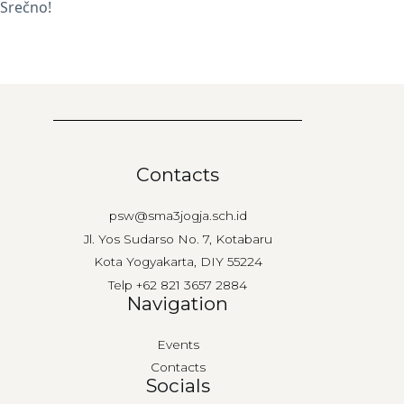
Srečno!
Contacts
psw@sma3jogja.sch.id
Jl. Yos Sudarso No. 7, Kotabaru
Kota Yogyakarta, DIY 55224
Telp +62 821 3657 2884
Navigation
Events
Contacts
Socials