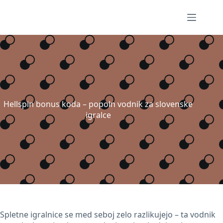
Hellspin bonus koda – popoln vodnik za slovenske
igralce
Spletne igralnice se med seboj zelo razlikujejo – ta vodnik