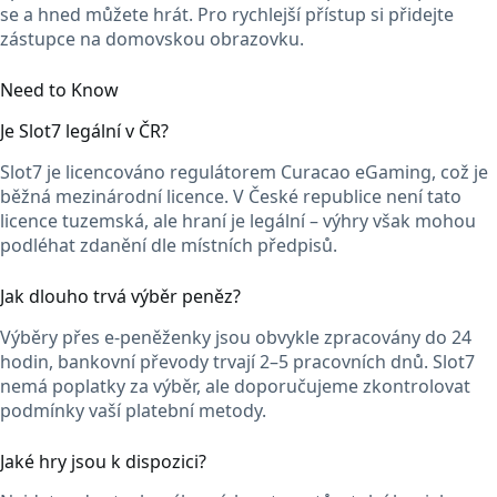
se a hned můžete hrát. Pro rychlejší přístup si přidejte
zástupce na domovskou obrazovku.
Need to Know
Je Slot7 legální v ČR?
Slot7 je licencováno regulátorem Curacao eGaming, což je
běžná mezinárodní licence. V České republice není tato
licence tuzemská, ale hraní je legální – výhry však mohou
podléhat zdanění dle místních předpisů.
Jak dlouho trvá výběr peněz?
Výběry přes e-peněženky jsou obvykle zpracovány do 24
hodin, bankovní převody trvají 2–5 pracovních dnů. Slot7
nemá poplatky za výběr, ale doporučujeme zkontrolovat
podmínky vaší platební metody.
Jaké hry jsou k dispozici?