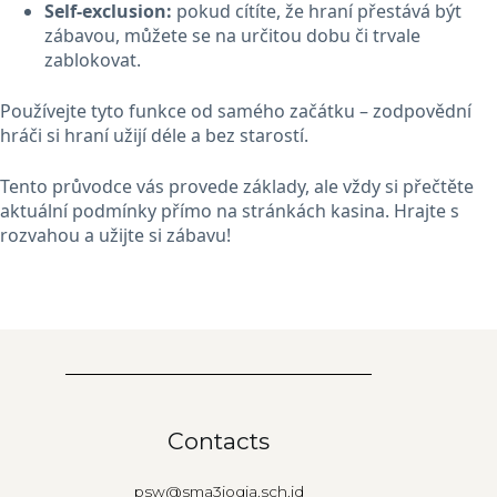
Self-exclusion:
pokud cítíte, že hraní přestává být
zábavou, můžete se na určitou dobu či trvale
zablokovat.
Používejte tyto funkce od samého začátku – zodpovědní
hráči si hraní užijí déle a bez starostí.
Tento průvodce vás provede základy, ale vždy si přečtěte
aktuální podmínky přímo na stránkách kasina. Hrajte s
rozvahou a užijte si zábavu!
Contacts
psw@sma3jogja.sch.id