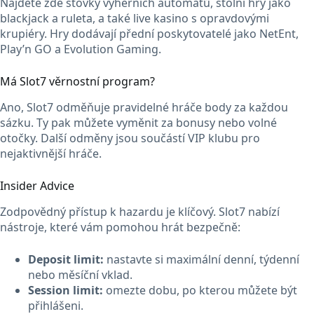
Najdete zde stovky výherních automatů, stolní hry jako
blackjack a ruleta, a také live kasino s opravdovými
krupiéry. Hry dodávají přední poskytovatelé jako NetEnt,
Play’n GO a Evolution Gaming.
Má Slot7 věrnostní program?
Ano, Slot7 odměňuje pravidelné hráče body za každou
sázku. Ty pak můžete vyměnit za bonusy nebo volné
otočky. Další odměny jsou součástí VIP klubu pro
nejaktivnější hráče.
Insider Advice
Zodpovědný přístup k hazardu je klíčový. Slot7 nabízí
nástroje, které vám pomohou hrát bezpečně:
Deposit limit:
nastavte si maximální denní, týdenní
nebo měsíční vklad.
Session limit:
omezte dobu, po kterou můžete být
přihlášeni.