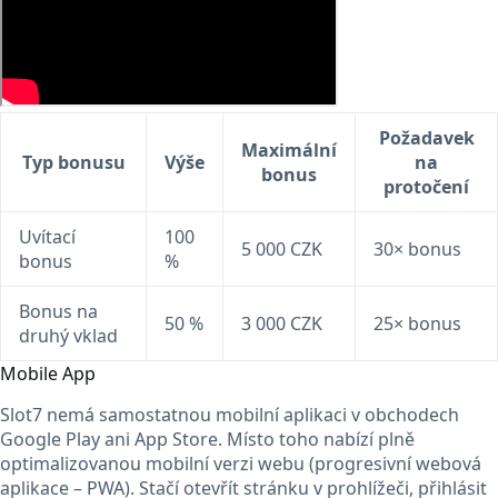
Požadavek
Maximální
Typ bonusu
Výše
na
bonus
protočení
Uvítací
100
5 000 CZK
30× bonus
bonus
%
Bonus na
50 %
3 000 CZK
25× bonus
druhý vklad
Mobile App
Slot7 nemá samostatnou mobilní aplikaci v obchodech
Google Play ani App Store. Místo toho nabízí plně
optimalizovanou mobilní verzi webu (progresivní webová
aplikace – PWA). Stačí otevřít stránku v prohlížeči, přihlásit