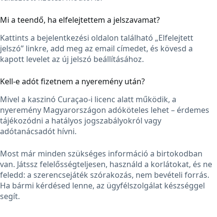
Mi a teendő, ha elfelejtettem a jelszavamat?
Kattints a bejelentkezési oldalon található „Elfelejtett
jelszó” linkre, add meg az email címedet, és kövesd a
kapott levelet az új jelszó beállításához.
Kell-e adót fizetnem a nyeremény után?
Mivel a kaszinó Curaçao-i licenc alatt működik, a
nyeremény Magyarországon adóköteles lehet – érdemes
tájékozódni a hatályos jogszabályokról vagy
adótanácsadót hívni.
Most már minden szükséges információ a birtokodban
van. Játssz felelősségteljesen, használd a korlátokat, és ne
feledd: a szerencsejáték szórakozás, nem bevételi forrás.
Ha bármi kérdésed lenne, az ügyfélszolgálat készséggel
segít.