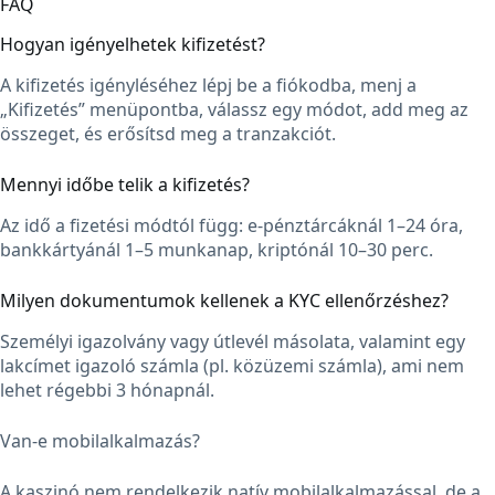
FAQ
Hogyan igényelhetek kifizetést?
A kifizetés igényléséhez lépj be a fiókodba, menj a
„Kifizetés” menüpontba, válassz egy módot, add meg az
összeget, és erősítsd meg a tranzakciót.
Mennyi időbe telik a kifizetés?
Az idő a fizetési módtól függ: e-pénztárcáknál 1–24 óra,
bankkártyánál 1–5 munkanap, kriptónál 10–30 perc.
Milyen dokumentumok kellenek a KYC ellenőrzéshez?
Személyi igazolvány vagy útlevél másolata, valamint egy
lakcímet igazoló számla (pl. közüzemi számla), ami nem
lehet régebbi 3 hónapnál.
Van-e mobilalkalmazás?
A kaszinó nem rendelkezik natív mobilalkalmazással, de a