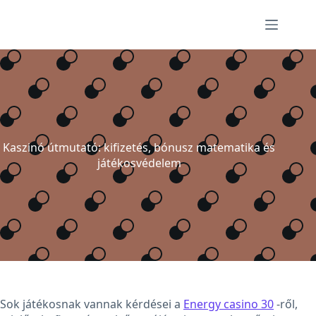
Kaszinó útmutató: kifizetés, bónusz matematika és
játékosvédelem
Sok játékosnak vannak kérdései a
Energy casino 30
-ről,