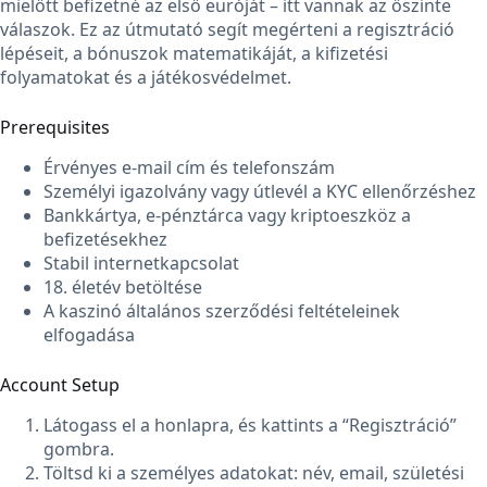
mielőtt befizetné az első euróját – itt vannak az őszinte
válaszok. Ez az útmutató segít megérteni a regisztráció
lépéseit, a bónuszok matematikáját, a kifizetési
folyamatokat és a játékosvédelmet.
Prerequisites
Érvényes e-mail cím és telefonszám
Személyi igazolvány vagy útlevél a KYC ellenőrzéshez
Bankkártya, e-pénztárca vagy kriptoeszköz a
befizetésekhez
Stabil internetkapcsolat
18. életév betöltése
A kaszinó általános szerződési feltételeinek
elfogadása
Account Setup
Látogass el a honlapra, és kattints a “Regisztráció”
gombra.
Töltsd ki a személyes adatokat: név, email, születési