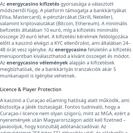
Az
energycasino kifizetés
gyorsasága a választott
módszertől függ. A platform támogatja a bankkártyákat
(Visa, Mastercard), e-pénztárcákat (Skrill, Neteller),
valamint kriptovalutákat (Bitcoin, Ethereum). A minimális
befizetés általában 10 euró, míg a kifizetés minimális
összege 20 euró lehet. A kifizetési kérelmek feldolgozása
előtt a kaszinó elvégzi a KYC ellenőrzést, ami általában 24–
48 órát vesz igénybe. Az
energycasino
felületén a kifizetés
menüpontban kiválaszthatod a kívánt összeget és módot.
Az
energycasino vélemények
alapján a kifizetések
megbízhatóak, de a bankkártyás tranzakciók akár 5
munkanapot is igénybe vehetnek.
Licence & Player Protection
A kaszinó a Curaçao eGaming hatóság alatt működik, ami
biztosítja a játék tisztaságát. Fontos tudnivaló, hogy a
Curaçao-i licence nem olyan szigorú, mint az MGA, ezért a
nyeremények után Magyarországon adót kell fizetned –
javasoljuk, hogy konzultálj adótanácsadóval. Az
adatvédelmet 256 bites SSL titkosítás védi, és elérhetők a