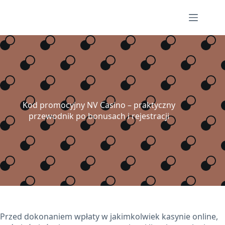
Kod promocyjny NV Casino – praktyczny
przewodnik po bonusach i rejestracji
Przed dokonaniem wpłaty w jakimkolwiek kasynie online,