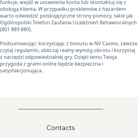
funkcje, wejdź w ustawienia konta lub skontaktuj się z
obsługą klienta. W przypadku problemów z hazardem
warto odwiedzić polskojęzyczne strony pomocy, takie jak
Ogólnopolski Telefon Zaufania Uzależnień Behawioralnych
(801 889 880).
Podsumowując: korzystając z bonusu w NV Casino, zawsze
czytaj regulamin, obliczaj realny wymóg obrotu i korzystaj
z narzędzi odpowiedzialnej gry. Dzięki temu Twoja
przygoda z grami online będzie bezpieczna i
satysfakcjonująca.
Contacts