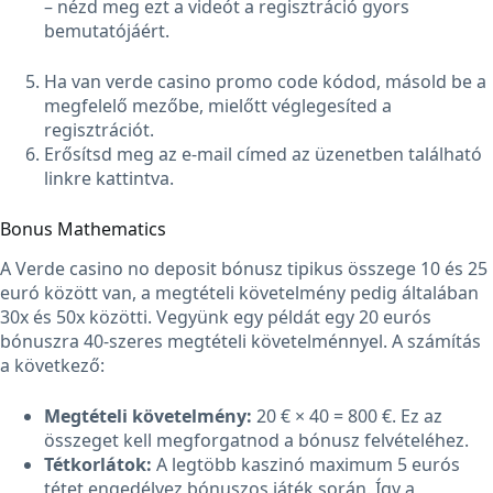
– nézd meg ezt a videót a regisztráció gyors
bemutatójáért.
Ha van verde casino promo code kódod, másold be a
megfelelő mezőbe, mielőtt véglegesíted a
regisztrációt.
Erősítsd meg az e-mail címed az üzenetben található
linkre kattintva.
Bonus Mathematics
A Verde casino no deposit bónusz tipikus összege 10 és 25
euró között van, a megtételi követelmény pedig általában
30x és 50x közötti. Vegyünk egy példát egy 20 eurós
bónuszra 40-szeres megtételi követelménnyel. A számítás
a következő:
Megtételi követelmény:
20 € × 40 = 800 €. Ez az
összeget kell megforgatnod a bónusz felvételéhez.
Tétkorlátok:
A legtöbb kaszinó maximum 5 eurós
tétet engedélyez bónuszos játék során. Így a