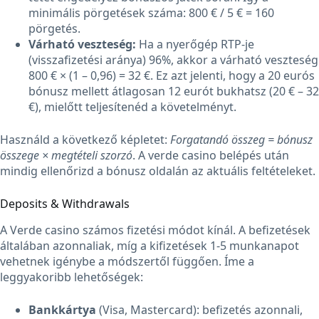
minimális pörgetések száma: 800 € / 5 € = 160
pörgetés.
Várható veszteség:
Ha a nyerőgép RTP-je
(visszafizetési aránya) 96%, akkor a várható veszteség
800 € × (1 – 0,96) = 32 €. Ez azt jelenti, hogy a 20 eurós
bónusz mellett átlagosan 12 eurót bukhatsz (20 € – 32
€), mielőtt teljesítenéd a követelményt.
Használd a következő képletet:
Forgatandó összeg = bónusz
összege × megtételi szorzó
. A verde casino belépés után
mindig ellenőrizd a bónusz oldalán az aktuális feltételeket.
Deposits & Withdrawals
A Verde casino számos fizetési módot kínál. A befizetések
általában azonnaliak, míg a kifizetések 1-5 munkanapot
vehetnek igénybe a módszertől függően. Íme a
leggyakoribb lehetőségek:
Bankkártya
(Visa, Mastercard): befizetés azonnali,