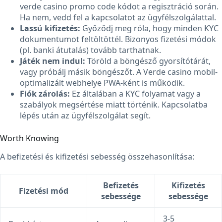
verde casino promo code kódot a regisztráció során.
Ha nem, vedd fel a kapcsolatot az ügyfélszolgálattal.
Lassú kifizetés:
Győződj meg róla, hogy minden KYC
dokumentumot feltöltöttél. Bizonyos fizetési módok
(pl. banki átutalás) tovább tarthatnak.
Játék nem indul:
Töröld a böngésző gyorsítótárát,
vagy próbálj másik böngészőt. A Verde casino mobil-
optimalizált webhelye PWA-ként is működik.
Fiók zárolás:
Ez általában a KYC folyamat vagy a
szabályok megsértése miatt történik. Kapcsolatba
lépés után az ügyfélszolgálat segít.
Worth Knowing
A befizetési és kifizetési sebesség összehasonlítása:
Befizetés
Kifizetés
Fizetési mód
sebessége
sebessége
3-5