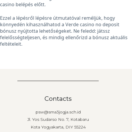
casino belépés előtt.
Ezzel a lépésről lépésre útmutatóval reméljük, hogy
könnyedén kihasználhatod a Verde casino no deposit
bónusz nyújtotta lehetőségeket. Ne feledd: játssz
felelősségteljesen, és mindig ellenőrizd a bónusz aktuális
feltételeit.
Contacts
psw@sma3jogja.sch.id
Jl. Yos Sudarso No. 7, Kotabaru
Kota Yogyakarta, DIY 55224