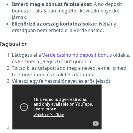
Ismerd meg a bónusz feltételeket:
A no deposit
bónuszok általában megtételi követelményekkel
járnak.
Ellenőrizd az ország korlátozásokat:
Néhány
országban nem érhető el a Verde casino.
Registration
Látogass el a
Verde casino no deposit bonus
oldalra,
és kattints a „Regisztráció” gombra.
Töltsd ki az űrlapot: add meg a neved, e-mail címed,
telefonszámod és születési dátumod.
Válassz egy felhasználónevet és erős jelszót.