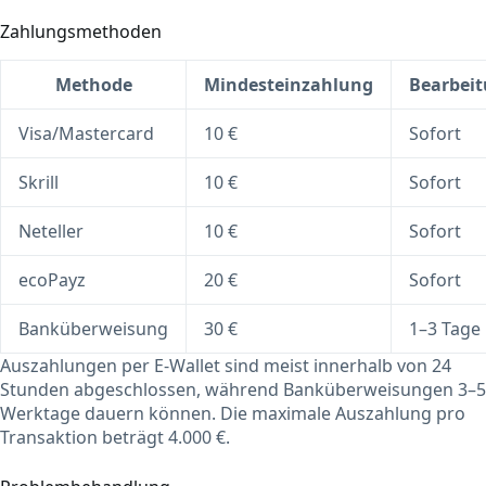
Zahlungsmethoden
Methode
Mindesteinzahlung
Bearbeit
Visa/Mastercard
10 €
Sofort
Skrill
10 €
Sofort
Neteller
10 €
Sofort
ecoPayz
20 €
Sofort
Banküberweisung
30 €
1–3 Tage
Auszahlungen per E-Wallet sind meist innerhalb von 24
Stunden abgeschlossen, während Banküberweisungen 3–5
Werktage dauern können. Die maximale Auszahlung pro
Transaktion beträgt 4.000 €.