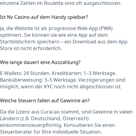
einzelne Zahlen im Roulette sind oft ausgeschlossen.
Ist Nv Casino auf dem Handy spielbar?
Ja, die Website ist als progressive Web-App (PWA)
optimiert. Sie können sie wie eine App auf dem
Startbildschirm speichern – ein Download aus dem App
Store ist nicht erforderlich.
Wie lange dauert eine Auszahlung?
E-Wallets: 24 Stunden. Kreditkarten: 1–3 Werktage.
Banküberweisung: 3–5 Werktage. Verzögerungen sind
möglich, wenn der KYC noch nicht abgeschlossen ist.
Welche Steuern fallen auf Gewinne an?
Da die Lizenz aus Curacao stammt, sind Gewinne in vielen
Ländern (z.B. Deutschland, Österreich)
einkommensteuerpflichtig. Konsultieren Sie einen
Steuerberater für Ihre individuelle Situation.