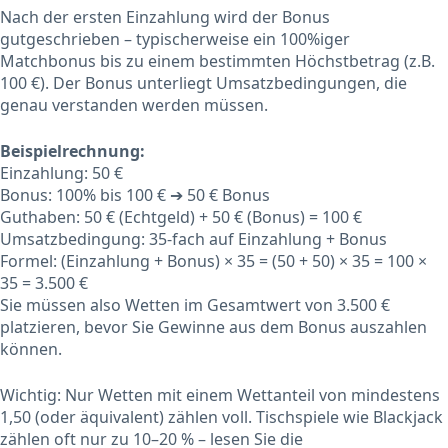
Nach der ersten Einzahlung wird der Bonus
gutgeschrieben – typischerweise ein 100%iger
Matchbonus bis zu einem bestimmten Höchstbetrag (z.B.
100 €). Der Bonus unterliegt Umsatzbedingungen, die
genau verstanden werden müssen.
Beispielrechnung:
Einzahlung: 50 €
Bonus: 100% bis 100 € ➔ 50 € Bonus
Guthaben: 50 € (Echtgeld) + 50 € (Bonus) = 100 €
Umsatzbedingung: 35-fach auf Einzahlung + Bonus
Formel: (Einzahlung + Bonus) × 35 = (50 + 50) × 35 = 100 ×
35 = 3.500 €
Sie müssen also Wetten im Gesamtwert von 3.500 €
platzieren, bevor Sie Gewinne aus dem Bonus auszahlen
können.
Wichtig: Nur Wetten mit einem Wettanteil von mindestens
1,50 (oder äquivalent) zählen voll. Tischspiele wie Blackjack
zählen oft nur zu 10–20 % – lesen Sie die