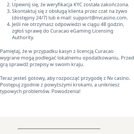
Upewnij się, że weryfikacja KYC została zakończona.
Skontaktuj się z obsługą klienta przez czat na żywo
(dostępny 24/7) lub e-mail: support@nvcasino.com.
Jeśli nie otrzymasz odpowiedzi w ciągu 48 godzin,
zgłoś sprawę do Curacao eGaming Licensing
Authority.
Pamiętaj, że w przypadku kasyn z licencją Curacao
wygrane mogą podlegać lokalnemu opodatkowaniu. Przed
grą sprawdź przepisy w swoim kraju.
Teraz jesteś gotowy, aby rozpocząć przygodę z Nv casino.
Postępuj zgodnie z powyższymi krokami, a unikniesz
typowych problemów. Powodzenia!