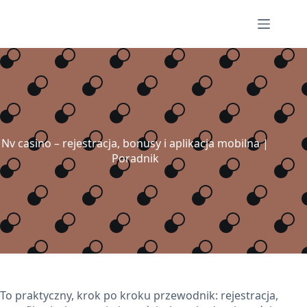
Nv casino – rejestracja, bonusy i aplikacja mobilna |
Poradnik
To praktyczny, krok po kroku przewodnik: rejestracja,