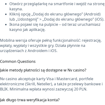
Otwórz przeglądarkę na smartfonie i wejdź na stronę
kasyna.
Kliknij opcję „Dodaj do ekranu głównego” (Android)
lub „Udostępnij” > „Dodaj do ekranu głównego” (iOS).
Ikona pojawi się na pulpicie – od teraz uruchamiasz
kasyno jak aplikację.
Mobilna wersja oferuje pełną funkcjonalność: rejestrację,
wpłaty, wypłaty i wszystkie gry. Działa płynnie na
urządzeniach z Androidem i iOS.
Common Questions
Jakie metody płatności są dostępne w Nv casino?
Nv casino akceptuje karty Visa i Mastercard, portfele
elektroniczne (Skrill, Neteller), a także przelewy bankowe i
BLIK. Minimalna wpłata wynosi zazwyczaj 20 PLN.
Jak długo trwa weryfikacja konta?