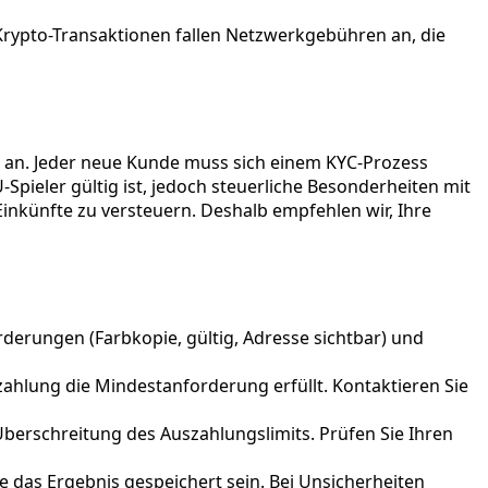
 Krypto-Transaktionen fallen Netzwerkgebühren an, die
A) an. Jeder neue Kunde muss sich einem KYC-Prozess
-Spieler gültig ist, jedoch steuerliche Besonderheiten mit
Einkünfte zu versteuern. Deshalb empfehlen wir, Ihre
erungen (Farbkopie, gültig, Adresse sichtbar) und
nzahlung die Mindestanforderung erfüllt. Kontaktieren Sie
berschreitung des Auszahlungslimits. Prüfen Sie Ihren
 das Ergebnis gespeichert sein. Bei Unsicherheiten