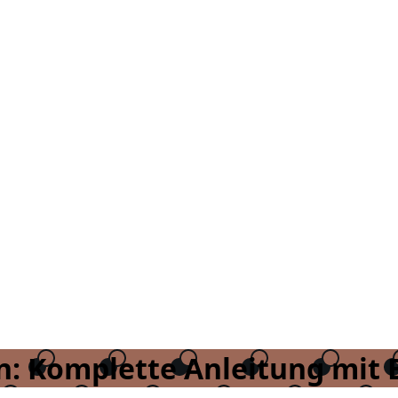
n: Komplette Anleitung mit