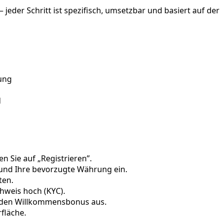
– jeder Schritt ist spezifisch, umsetzbar und basiert auf de
rung
d
en Sie auf „Registrieren”.
 und Ihre bevorzugte Währung ein.
ten.
hweis hoch (KYC).
f. den Willkommensbonus aus.
fläche.