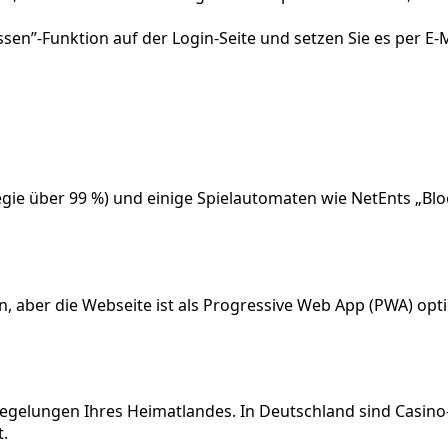
sen”-Funktion auf der Login-Seite und setzen Sie es per E-
ategie über 99 %) und einige Spielautomaten wie NetEnts „B
an, aber die Webseite ist als Progressive Web App (PWA) op
rregelungen Ihres Heimatlandes. In Deutschland sind Casi
t.