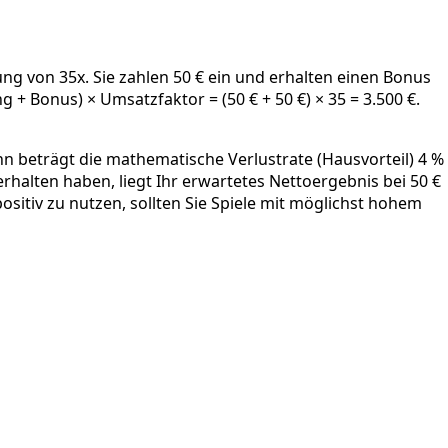
g von 35x. Sie zahlen 50 € ein und erhalten einen Bonus
+ Bonus) × Umsatzfaktor = (50 € + 50 €) × 35 = 3.500 €.
n beträgt die mathematische Verlustrate (Hausvorteil) 4 %
erhalten haben, liegt Ihr erwartetes Nettoergebnis bei 50 €
ositiv zu nutzen, sollten Sie Spiele mit möglichst hohem