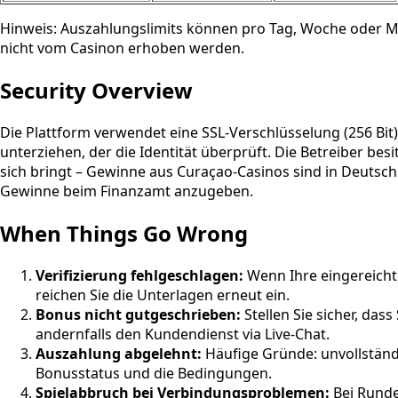
Hinweis: Auszahlungslimits können pro Tag, Woche oder Mon
nicht vom Casinon erhoben werden.
Security Overview
Die Plattform verwendet eine SSL-Verschlüsselung (256 Bit)
unterziehen, der die Identität überprüft. Die Betreiber bes
sich bringt – Gewinne aus Curaçao-Casinos sind in Deutschl
Gewinne beim Finanzamt anzugeben.
When Things Go Wrong
Verifizierung fehlgeschlagen:
Wenn Ihre eingereicht
reichen Sie die Unterlagen erneut ein.
Bonus nicht gutgeschrieben:
Stellen Sie sicher, das
andernfalls den Kundendienst via Live-Chat.
Auszahlung abgelehnt:
Häufige Gründe: unvollständi
Bonusstatus und die Bedingungen.
Spielabbruch bei Verbindungsproblemen:
Bei Runde