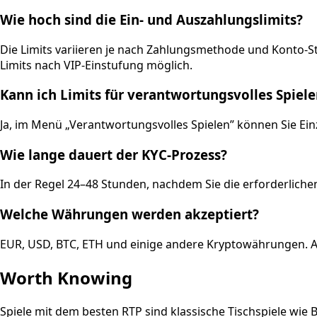
Wie hoch sind die Ein- und Auszahlungslimits?
Die Limits variieren je nach Zahlungsmethode und Konto-S
Limits nach VIP-Einstufung möglich.
Kann ich Limits für verantwortungsvolles Spiele
Ja, im Menü „Verantwortungsvolles Spielen” können Sie Einza
Wie lange dauert der KYC-Prozess?
In der Regel 24–48 Stunden, nachdem Sie die erforderlich
Welche Währungen werden akzeptiert?
EUR, USD, BTC, ETH und einige andere Kryptowährungen. Ac
Worth Knowing
Spiele mit dem besten RTP sind klassische Tischspiele wie B