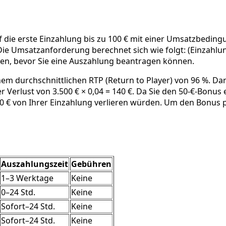
ie erste Einzahlung bis zu 100 € mit einer Umsatzbedingun
ie Umsatzanforderung berechnet sich wie folgt: (Einzahlung 
ren, bevor Sie eine Auszahlung beantragen können.
m durchschnittlichen RTP (Return to Player) von 96 %. Dan
 Verlust von 3.500 € × 0,04 = 140 €. Da Sie den 50-€-Bonus 
 90 € von Ihrer Einzahlung verlieren würden. Um den Bonus p
Auszahlungszeit
Gebühren
1–3 Werktage
Keine
0–24 Std.
Keine
Sofort–24 Std.
Keine
Sofort–24 Std.
Keine