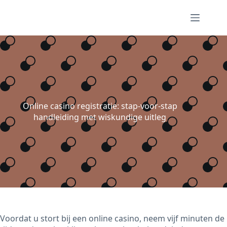
Online casino registratie: stap-voor-stap
handleiding met wiskundige uitleg
Voordat u stort bij een online casino, neem vijf minuten de