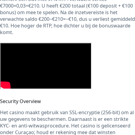
€7000×0,03=€210. U heeft €200 totaal (€100 deposit + €100
bonus) om mee te spelen. Na de inzetvereiste is het
verwachte saldo €200−€210=−€10, dus u verliest gemiddeld
€10. Hoe hoger de RTP, hoe dichter u bij de bonuswaarde
komt.
Security Overview
Het casino maakt gebruik van SSL-encryptie (256-bit) om al
uw gegevens te beschermen. Daarnaast is er een strikte
KYC- en anti-witwasprocedure. Het casino is gelicenseerd
onder Curaçao; houd er rekening mee dat winsten