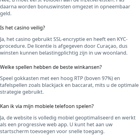
daarna worden bonuswinsten omgezet in opneembaar
geld.
Is het casino veilig?
Ja, het casino gebruikt SSL-encryptie en heeft een KYC-
procedure. De licentie is afgegeven door Curaçao, dus
winsten kunnen belastingplichtig zijn in uw woonland.
Welke spellen hebben de beste winkansen?
Speel gokkasten met een hoog RTP (boven 97%) en
tafelspellen zoals blackjack en baccarat, mits u de optimale
strategie gebruikt.
Kan ik via mijn mobiele telefoon spelen?
Ja, de website is volledig mobiel geoptimaliseerd en werkt
als een progressive web app. U kunt het aan uw
startscherm toevoegen voor snelle toegang.