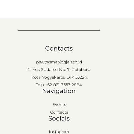
Contacts
psw@sma3jogja.sch.id
Jl. Yos Sudarso No. 7, Kotabaru
Kota Yogyakarta, DIY 55224
Telp +62 821 3657 2884
Navigation
Events
Contacts
Socials
Instagram