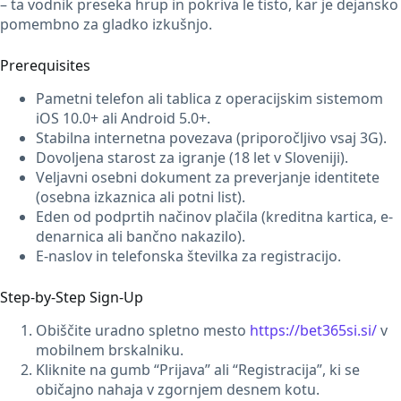
– ta vodnik preseka hrup in pokriva le tisto, kar je dejansko
pomembno za gladko izkušnjo.
Prerequisites
Pametni telefon ali tablica z operacijskim sistemom
iOS 10.0+ ali Android 5.0+.
Stabilna internetna povezava (priporočljivo vsaj 3G).
Dovoljena starost za igranje (18 let v Sloveniji).
Veljavni osebni dokument za preverjanje identitete
(osebna izkaznica ali potni list).
Eden od podprtih načinov plačila (kreditna kartica, e-
denarnica ali bančno nakazilo).
E-naslov in telefonska številka za registracijo.
Step-by-Step Sign-Up
Obiščite uradno spletno mesto
https://bet365si.si/
v
mobilnem brskalniku.
Kliknite na gumb “Prijava” ali “Registracija”, ki se
običajno nahaja v zgornjem desnem kotu.