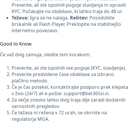
Preverite, ali ste izpolnili pogoje stavljenja in opravili
KYC. Počakajte na obdelavo, ki lahko traja do 48 ur.
Težava:
Igra se ne nalaga.
Rešitev:
Posodobite
brskalnik ali Flash Player. Preklopite na stabilnejšo
internetno povezavo.
Good to Know
Če vaš dvig zamuja, sledite tem korakom:
Preverite, ali ste izpolnili vse pogoje (KYC, stavljenje).
Preverite predvidene čase obdelave za izbrano
plačilno metodo.
Če je čas potekel, kontaktirajte podporo prek klepeta
v živo (24/7) ali e-pošte: support@bet365si.si.
Za večje zneske lahko dvig traja dlje zaradi dodatnih
varnostnih pregledov.
Če težava ni rešena v 72 urah, se obrnite na
regulatorja MGA.