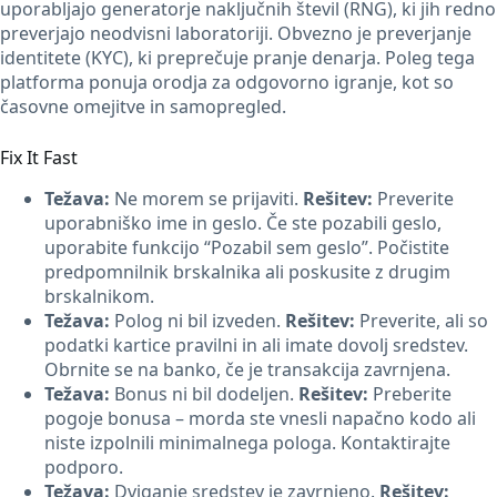
uporabljajo generatorje naključnih števil (RNG), ki jih redno
preverjajo neodvisni laboratoriji. Obvezno je preverjanje
identitete (KYC), ki preprečuje pranje denarja. Poleg tega
platforma ponuja orodja za odgovorno igranje, kot so
časovne omejitve in samopregled.
Fix It Fast
Težava:
Ne morem se prijaviti.
Rešitev:
Preverite
uporabniško ime in geslo. Če ste pozabili geslo,
uporabite funkcijo “Pozabil sem geslo”. Počistite
predpomnilnik brskalnika ali poskusite z drugim
brskalnikom.
Težava:
Polog ni bil izveden.
Rešitev:
Preverite, ali so
podatki kartice pravilni in ali imate dovolj sredstev.
Obrnite se na banko, če je transakcija zavrnjena.
Težava:
Bonus ni bil dodeljen.
Rešitev:
Preberite
pogoje bonusa – morda ste vnesli napačno kodo ali
niste izpolnili minimalnega pologa. Kontaktirajte
podporo.
Težava:
Dviganje sredstev je zavrnjeno.
Rešitev: