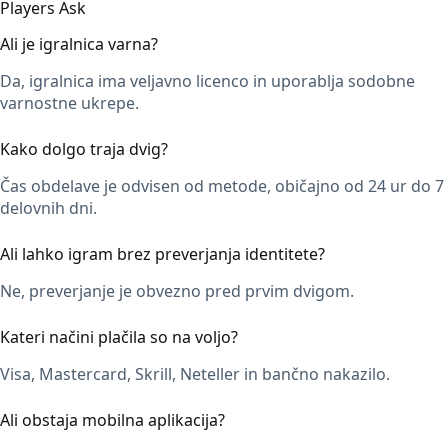
Players Ask
Ali je igralnica varna?
Da, igralnica ima veljavno licenco in uporablja sodobne
varnostne ukrepe.
Kako dolgo traja dvig?
Čas obdelave je odvisen od metode, običajno od 24 ur do 7
delovnih dni.
Ali lahko igram brez preverjanja identitete?
Ne, preverjanje je obvezno pred prvim dvigom.
Kateri načini plačila so na voljo?
Visa, Mastercard, Skrill, Neteller in bančno nakazilo.
Ali obstaja mobilna aplikacija?