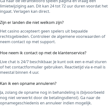
Ga naar de verantwoord spelen pagina en vraag een
limietwijziging aan. Dit kan 24 tot 72 uur duren voordat het
ingaat. Verlagen kan direct.
Zijn er landen die niet welkom zijn?
Het casino accepteert geen spelers uit bepaalde
rechtsgebieden. Controleer de algemene voorwaarden of
neem contact op met support.
Hoe neem ik contact op met de klantenservice?
Live chat is 24/7 beschikbaar. Je kunt ook een e‑mail sturen
of het contactformulier gebruiken. Reactietijd via e‑mail is
meestal binnen 4 uur.
Kan ik een opname annuleren?
Ja, zolang de opname nog in behandeling is (bijvoorbeeld
nog niet verwerkt door de betalingsdienst). Ga naar de
opnamegeschiedenis en annuleer indien mogelijk.