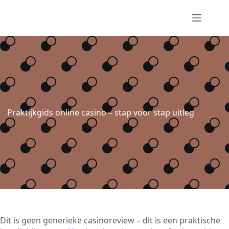
Praktijkgids online casino – stap voor stap uitleg
Dit is geen generieke casinoreview – dit is een praktische