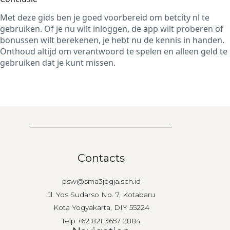
Met deze gids ben je goed voorbereid om betcity nl te
gebruiken. Of je nu wilt inloggen, de app wilt proberen of
bonussen wilt berekenen, je hebt nu de kennis in handen.
Onthoud altijd om verantwoord te spelen en alleen geld te
gebruiken dat je kunt missen.
Contacts
psw@sma3jogja.sch.id
Jl. Yos Sudarso No. 7, Kotabaru
Kota Yogyakarta, DIY 55224
Telp +62 821 3657 2884