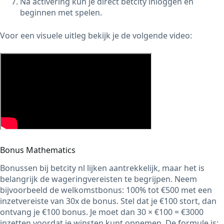
Na activering kun je direct betcity inloggen en
beginnen met spelen.
Voor een visuele uitleg bekijk je de volgende video:
Bonus Mathematics
Bonussen bij betcity nl lijken aantrekkelijk, maar het is
belangrijk de wageringvereisten te begrijpen. Neem
bijvoorbeeld de welkomstbonus: 100% tot €500 met een
inzetvereiste van 30x de bonus. Stel dat je €100 stort, dan
ontvang je €100 bonus. Je moet dan 30 × €100 = €3000
inzetten voordat je winsten kunt opnemen. De formule is: