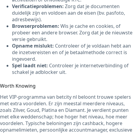
Verificatieproblemen:
Zorg dat je documenten
duidelijk zijn en voldoen aan de eisen (bv. pasfoto,
adresbewijs).
Browserproblemen:
Wis je cache en cookies, of
probeer een andere browser. Zorg dat je de nieuwste
versie gebruikt.
Opname mislukt:
Controleer of je voldaan hebt aan
de inzetvereisten en of je betaalmethode correct is
ingevoerd.
Spel laadt niet:
Controleer je internetverbinding of
schakel je adblocker uit.
Worth Knowing
Het VIP-programma van betcity nl beloont trouwe spelers
met extra voordelen. Er zijn meestal meerdere niveaus,
zoals Zilver, Goud, Platina en Diamant. Je verdient punten
met elke weddenschap; hoe hoger het niveau, hoe meer
voordelen. Typische beloningen zijn cashback, hogere
opnamelimieten, persoonlijke accountmanager, exclusieve