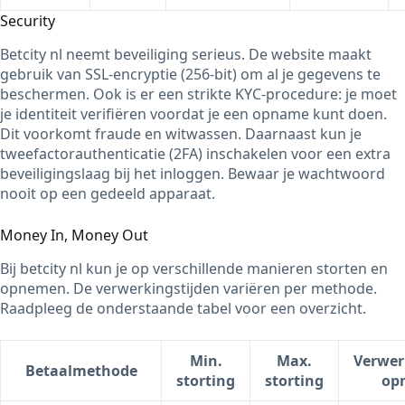
Security
Betcity nl neemt beveiliging serieus. De website maakt
gebruik van SSL-encryptie (256‑bit) om al je gegevens te
beschermen. Ook is er een strikte KYC-procedure: je moet
je identiteit verifiëren voordat je een opname kunt doen.
Dit voorkomt fraude en witwassen. Daarnaast kun je
tweefactorauthenticatie (2FA) inschakelen voor een extra
beveiligingslaag bij het inloggen. Bewaar je wachtwoord
nooit op een gedeeld apparaat.
Money In, Money Out
Bij betcity nl kun je op verschillende manieren storten en
opnemen. De verwerkingstijden variëren per methode.
Raadpleeg de onderstaande tabel voor een overzicht.
Min.
Max.
Verwer
Betaalmethode
storting
storting
op