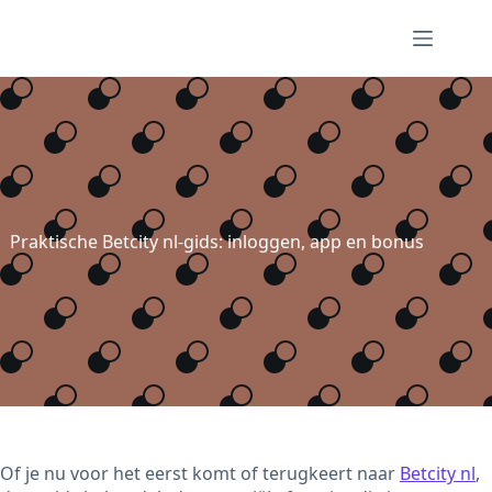
Praktische Betcity nl-gids: inloggen, app en bonus
Of je nu voor het eerst komt of terugkeert naar
Betcity nl
,