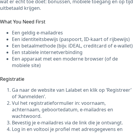
wat er echt toe doet: bonussen, mobiele toegang en op tijd
uitbetaald krijgen.
What You Need First
Een geldig e-mailadres
Een identiteitsbewijs (paspoort, ID-kaart of rijbewijs)
Een betaalmethode (bijv. iDEAL, creditcard of e-wallet)
Een stabiele internetverbinding
Een apparaat met een moderne browser (of de
mobiele site)
Registratie
Ga naar de website van Lalabet en klik op ‘Registreer’
of ‘Aanmelden’.
Vul het registratieformulier in: voornaam,
achternaam, geboortedatum, e-mailadres en
wachtwoord.
Bevestig je e-mailadres via de link die je ontvangt.
Log in en voltooi je profiel met adresgegevens en