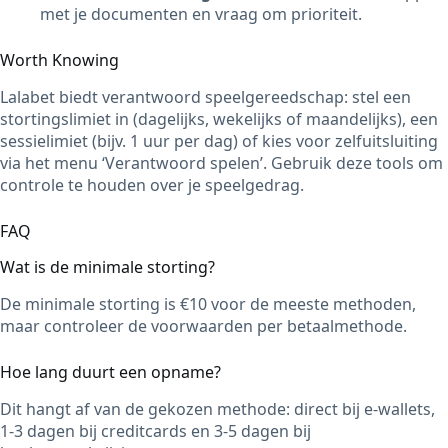
met je documenten en vraag om prioriteit.
Worth Knowing
Lalabet biedt verantwoord speelgereedschap: stel een
stortingslimiet in (dagelijks, wekelijks of maandelijks), een
sessielimiet (bijv. 1 uur per dag) of kies voor zelfuitsluiting
via het menu ‘Verantwoord spelen’. Gebruik deze tools om
controle te houden over je speelgedrag.
FAQ
Wat is de minimale storting?
De minimale storting is €10 voor de meeste methoden,
maar controleer de voorwaarden per betaalmethode.
Hoe lang duurt een opname?
Dit hangt af van de gekozen methode: direct bij e-wallets,
1-3 dagen bij creditcards en 3-5 dagen bij