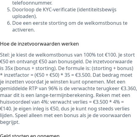
telefoonnummer.
Doorloop de KYC-verificatie (identiteitsbewijs
uploaden).
Doe een eerste storting om de welkomstbonus te
activeren.
Hoe de inzetvoorwaarden werken
Stel: je kiest de welkomstbonus van 100% tot €100. Je stort
€50 en ontvangt €50 aan bonusgeld. De inzetvoorwaarde
is 35x (bonus + storting). De formule is: (storting + bonus)
* inzetfactor = (€50 + €50) * 35 = €3.500. Dat bedrag moet
je inzetten voordat je winsten kunt opnemen. Met een
gemiddelde RTP van 96% is de verwachte terugkeer €3.360,
maar dit is een lange-termijnberekening. Reken met een
huisvoordeel van 4%: verwacht verlies = €3.500 * 4% =
€140. Je eigen inleg is €50, dus je kunt nog steeds verlies
lijden. Speel alleen met een bonus als je de voorwaarden
begrijpt.
Geld storten en opnemen