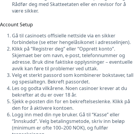
Rådfør deg med Skatteetaten eller en revisor for å
være sikker.
Account Setup
Gå til casinoets offisielle nettside via en sikker
forbindelse (se etter hengelåsikonet i adresselinjen).
Klikk på “Registrer deg” eller “Opprett konto”.
Skjemaet ber om navn, e-post, telefonnummer og
adresse. Bruk dine faktiske opplysninger – eventuelle
avvik kan føre til problemer ved uttak.
Velg et sterkt passord som kombinerer bokstaver, tall
og spesialtegn. Bekreft passordet.
Les og godta vilkårene. Noen casinoer krever at du
bekrefter at du er over 18 år.
Sjekk e-posten din for en bekreftelseslenke. Klikk på
den for å aktivere kontoen.
Logg inn med din nye bruker. Gå til “Kasse” eller
“Innskudd”. Velg betalingsmetode, skriv inn beløp
(minimum er ofte 100–200 NOK), og fullfør