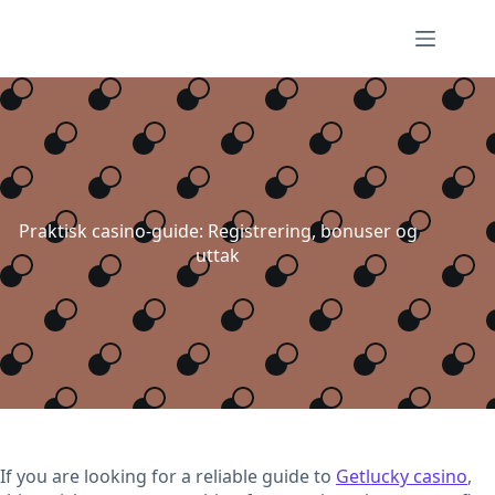
Praktisk casino-guide: Registrering, bonuser og
uttak
If you are looking for a reliable guide to
Getlucky casino
,