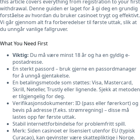
this article covers everything from registration to your first
withdrawal. Denne guiden er laget for å gi deg en grundig
forståelse av hvordan du bruker casinoet trygt og effektivt.
Vi går gjennom alt fra forberedelser til første uttak, slik at
du unngår vanlige fallgruver.
What You Need First
Viktig:
Du må være minst 18 år og ha en gyldig e-
postadresse.
En sterkt passord – bruk gjerne en passordmanager
for å unngå gjentakelse.
En betalingsmetode som støttes: Visa, Mastercard,
Skrill, Neteller, Trustly eller lignende. Sjekk at metoden
er tilgjengelig for deg.
Verifikasjonsdokumenter: ID (pass eller førerkort) og
bevis på adresse (f.eks. strømregning) – disse må
lastes opp før første uttak.
Stabil internettforbindelse for problemfritt spill.
Merk: Siden casinoet er lisensiert utenfor EU (typisk
Curacao), kan gevinster være skattepliktige i Norge.