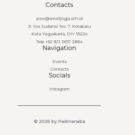
Contacts
psw@sma3jogja.sch.id
Jl. Yos Sudarso No. 7, Kotabaru
Kota Yogyakarta, DIY 55224
Telp +62 821 3657 2884
Navigation
Events
Contacts
Socials
Instagram
© 2026 by Padmanaba