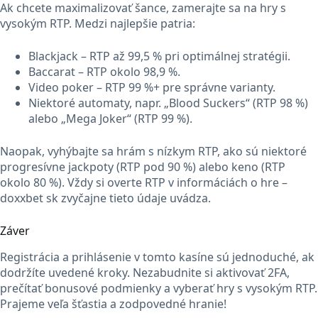
Ak chcete maximalizovať šance, zamerajte sa na hry s
vysokým RTP. Medzi najlepšie patria:
Blackjack – RTP až 99,5 % pri optimálnej stratégii.
Baccarat – RTP okolo 98,9 %.
Video poker – RTP 99 %+ pre správne varianty.
Niektoré automaty, napr. „Blood Suckers“ (RTP 98 %)
alebo „Mega Joker“ (RTP 99 %).
Naopak, vyhýbajte sa hrám s nízkym RTP, ako sú niektoré
progresívne jackpoty (RTP pod 90 %) alebo keno (RTP
okolo 80 %). Vždy si overte RTP v informáciách o hre –
doxxbet sk zvyčajne tieto údaje uvádza.
Záver
Registrácia a prihlásenie v tomto kasíne sú jednoduché, ak
dodržíte uvedené kroky. Nezabudnite si aktivovať 2FA,
prečítať bonusové podmienky a vyberať hry s vysokým RTP.
Prajeme veľa šťastia a zodpovedné hranie!