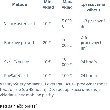
Min.
Max.
Metóda
spracovania
vklad
vklad
výberu
5 000
1–3 pracovné
Visa/Mastercard
10 €
€
dni
2–5
10
Bankový prevod
20 €
pracovných
000 €
dní
10
Skrill/Neteller
10 €
24 hodín
000 €
PaySafeCard
10 €
100 €
24 hodín
Všetky výbery podliehajú overeniu účtu – prvý výber môže
trvať dlhšie (do 48 hodín). Dozzbet aplikacia umožňuje
vkladať aj cez mobilné platby.
Keď sa niečo pokazí