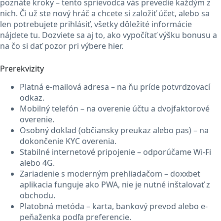
poznáte kroky – tento sprievodca vás prevedie každým z
nich. Či už ste nový hráč a chcete si založiť účet, alebo sa
len potrebujete prihlásiť, všetky dôležité informácie
nájdete tu. Dozviete sa aj to, ako vypočítať výšku bonusu a
na čo si dať pozor pri výbere hier.
Prerekvizity
Platná e-mailová adresa – na ňu príde potvrdzovací
odkaz.
Mobilný telefón – na overenie účtu a dvojfaktorové
overenie.
Osobný doklad (občiansky preukaz alebo pas) – na
dokončenie KYC overenia.
Stabilné internetové pripojenie – odporúčame Wi-Fi
alebo 4G.
Zariadenie s moderným prehliadačom – doxxbet
aplikacia funguje ako PWA, nie je nutné inštalovať z
obchodu.
Platobná metóda – karta, bankový prevod alebo e-
peňaženka podľa preferencie.