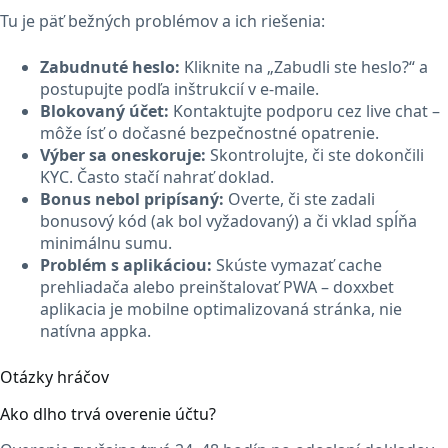
Tu je päť bežných problémov a ich riešenia:
Zabudnuté heslo:
Kliknite na „Zabudli ste heslo?“ a
postupujte podľa inštrukcií v e-maile.
Blokovaný účet:
Kontaktujte podporu cez live chat –
môže ísť o dočasné bezpečnostné opatrenie.
Výber sa oneskoruje:
Skontrolujte, či ste dokončili
KYC. Často stačí nahrať doklad.
Bonus nebol pripísaný:
Overte, či ste zadali
bonusový kód (ak bol vyžadovaný) a či vklad spĺňa
minimálnu sumu.
Problém s aplikáciou:
Skúste vymazať cache
prehliadača alebo preinštalovať PWA – doxxbet
aplikacia je mobilne optimalizovaná stránka, nie
natívna appka.
Otázky hráčov
Ako dlho trvá overenie účtu?