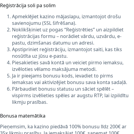
Reģistrācija soli pa solim
Apmeklējiet kazino mājaslapu, izmantojot drošu
savienojumu (SSL šifrēšana).
Noklikšķiniet uz pogas “Reģistrēties” un aizpildiet
reģistrācijas formu – norādiet vārdu, uzvārdu, e-
pastu, dzimšanas datumu un adresi.
Apstipriniet reģistrāciju, izmantojot saiti, kas tiks
nosūtīta uz jūsu e-pastu.
Piesakieties savā kontā un veiciet pirmo iemaksu,
izvēloties vēlamo maksājuma metodi.
Ja ir pieejams bonusu kods, ievadiet to pirms
iemaksas vai aktivizējiet bonusu sava konta sadaļā.
Pārbaudiet bonusu statusu un sāciet spēlēt –
vispirms izvēlieties spēles ar augstu RTP, lai izpildītu
likmju prasības.
Bonusa matemātika
Pieņemsim, ka kazino piedāvā 100% bonusu līdz 200€ ar
35x likmju prasību. Ja iemaksājat 100€, saņemat 100€