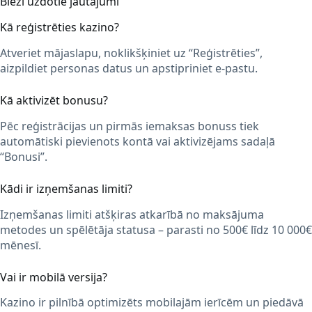
Bieži uzdotie jautājumi
Kā reģistrēties kazino?
Atveriet mājaslapu, noklikšķiniet uz “Reģistrēties”,
aizpildiet personas datus un apstipriniet e-pastu.
Kā aktivizēt bonusu?
Pēc reģistrācijas un pirmās iemaksas bonuss tiek
automātiski pievienots kontā vai aktivizējams sadaļā
“Bonusi”.
Kādi ir izņemšanas limiti?
Izņemšanas limiti atšķiras atkarībā no maksājuma
metodes un spēlētāja statusa – parasti no 500€ līdz 10 000€
mēnesī.
Vai ir mobilā versija?
Kazino ir pilnībā optimizēts mobilajām ierīcēm un piedāvā